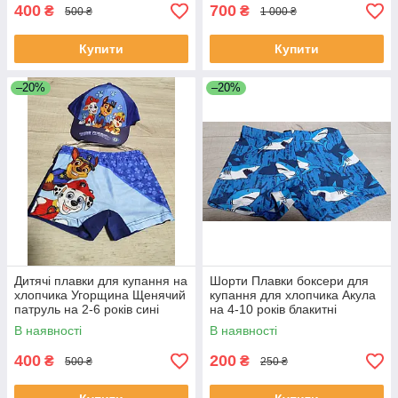
400
700
₴
₴
500 ₴
1 000 ₴
Купити
Купити
–20%
–20%
Дитячі плавки для купання на
Шорти Плавки боксери для
хлопчика Угорщина Щенячий
купання для хлопчика Акула
патруль на 2-6 років сині
на 4-10 років блакитні
В наявності
В наявності
400
200
₴
₴
500 ₴
250 ₴