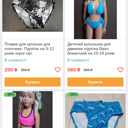
Плавки для купання для
Дитячий купальник для
хлопчика. Підліток на 5-12
дівчинки підлітка Бікіні
років чорні сірі
блакитний на 10-18 років
В наявності
В наявності
200
560
₴
₴
250 ₴
800 ₴
Купити
Купити
–38%
–20%