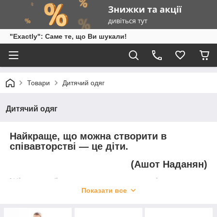
"Exactly": Саме те, що Ви шукали!
Товари
Дитячий одяг
Дитячий одяг
Найкраще, що можна створити в
співавторстві — це діти.
(Ашот Наданян)
Жінки роблять нас поетами, діти —
Показати все
філософами
(Малькольм Шазаль)