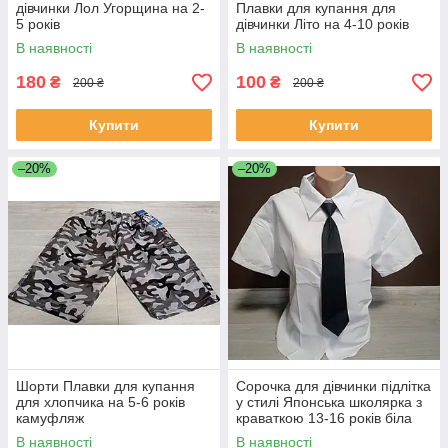
дівчинки Лол Угорщина на 2-
Плавки для купання для
5 років
дівчинки Літо на 4-10 років
В наявності
В наявності
180
100
₴
₴
200 ₴
200 ₴
Купити
Купити
–20%
–20%
Шорти Плавки для купання
Сорочка для дівчинки підлітка
для хлопчика на 5-6 років
у стилі Японська школярка з
камуфляж
краваткою 13-16 років біла
В наявності
В наявності