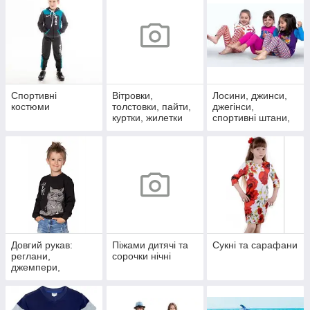
Спортивні
Вітровки,
Лосини, джинси,
костюми
толстовки, пайти,
джегінси,
куртки, жилетки
спортивні штани,
шорти та бриджі
Довгий рукав:
Піжами дитячі та
Сукні та сарафани
реглани,
сорочки нічні
джемпери,
водолазки, блузки,
туніки, світшоти