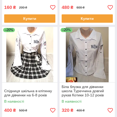
160
480
₴
₴
200 ₴
600 ₴
Купити
Купити
–20%
–20%
Біла блузка для дівчинки
Спідниця шкільна в клітинку
школа Туреччина довгий
для дівчинки на 6-8 років
рукав Котики 10-12 років
В наявності
В наявності
400
320
₴
₴
500 ₴
400 ₴