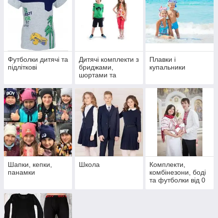
Футболки дитячі та
Дитячі комплекти з
Плавки і
підліткові
бриджами,
купальники
шортами та
лосинами
Шапки, кепки,
Школа
Комплекти,
панамки
комбінезони, боді
та футболки від 0
до 2-х років