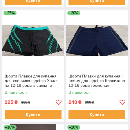
Купити
Купити
–25%
–20%
Шорти Плавки для купання
Шорти Плавки для купання і
для хлопчика підлітка Хвиля
пляжу для підлітка Класикана
на 12-18 років із синім та
10-16 років темно-сині
зеленим
В наявності
В наявності
225
240
₴
₴
300 ₴
300 ₴
Купити
Купити
–10%
–10%