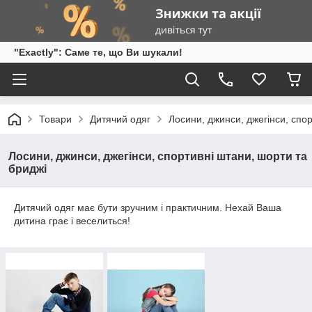
"Exactly": Саме те, що Ви шукали!
Товари
Дитячий одяг
Лосини, джинси, джегінси, спо
Лосини, джинси, джегінси, спортивні штани, шорти та
бриджі
Дитячий одяг має бути зручним і практичним. Нехай Ваша
дитина грає і веселиться!