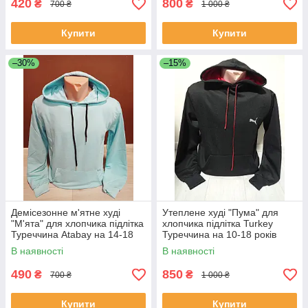
420
800
₴
₴
700 ₴
1 000 ₴
Купити
Купити
–30%
–15%
Демісезонне м'ятне худі
Утеплене худі "Пума" для
"М'ята" для хлопчика підлітка
хлопчика підлітка Turkey
Туреччина Atabay на 14-18
Туреччина на 10-18 років
років
В наявності
В наявності
490
850
₴
₴
700 ₴
1 000 ₴
Купити
Купити