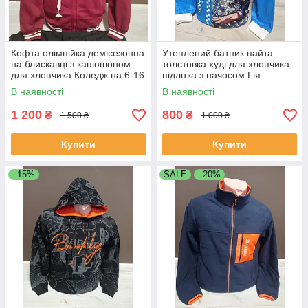
Кофта олімпійка демісезонна
Утеплений батник пайта
на блискавці з капюшоном
толстовка худі для хлопчика
для хлопчика Коледж на 6-16
підлітка з начосом Гія
років кава бордо
Томіока Клинок розсікаючий
В наявності
В наявності
демона Аніме на 11-16 років
1 200
800
₴
₴
1 500 ₴
1 000 ₴
Купити
Купити
–15%
SALE
–20%