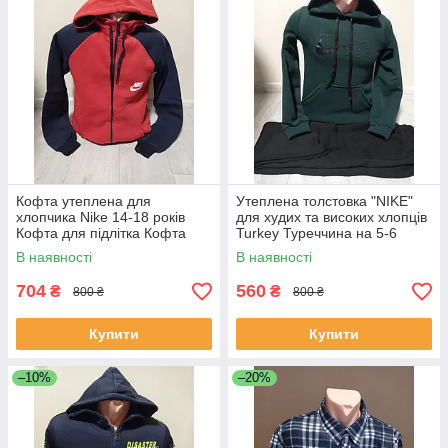
Кофта утеплена для
Утеплена толстовка "NIKE"
хлопчика Nike 14-18 років
для худих та високих хлопців
Кофта для підлітка Кофта
Turkey Туреччина на 5-6
тепла Кофта з замком і
років
В наявності
В наявності
капюшоном
704
560
₴
₴
800 ₴
800 ₴
Купити
Купити
–10%
–20%