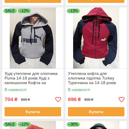
SALE
–12%
–13%
Худі утеплене для хлопчика
Утеплена кофта для
Puma 14-18 років Худі з
хлопчика підлітка Turkey
капюшоном Кофта на
Туреччина на 14-18 років
підлітка з капюшоном
В наявності
В наявності
Турецька кофта
704
696
₴
₴
800 ₴
800 ₴
Купити
Купити
SALE
–12%
–30%