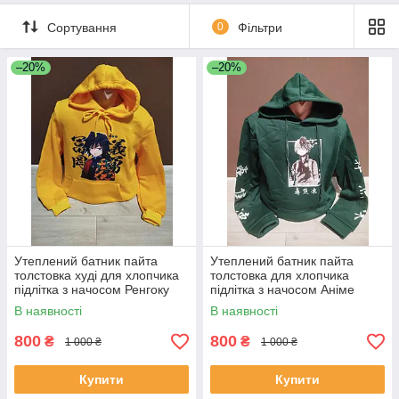
Сортування
0
Фільтри
–20%
–20%
Утеплений батник пайта
Утеплений батник пайта
толстовка худі для хлопчика
толстовка для хлопчика
підлітка з начосом Ренгоку
підлітка з начосом Аніме
Клинок розсікаючий демона
Шото Тодорокі Геройська
В наявності
В наявності
Аніме на 11-16 років
академія на 13-18 років
зелений
800
800
₴
₴
1 000 ₴
1 000 ₴
Купити
Купити