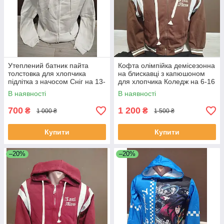
Утеплений батник пайта
Кофта олімпійка демісезонна
толстовка для хлопчика
на блискавці з капюшоном
підлітка з начосом Сніг на 13-
для хлопчика Коледж на 6-16
18 років білий
років кава коричнева
В наявності
В наявності
700
1 200
₴
₴
1 000 ₴
1 500 ₴
Купити
Купити
–20%
–20%