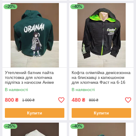
–20%
–40%
Утеплений батник пайта
Кофта олімпійка демісезонна
толстовка для хлопчика
на блискавці з капюшоном
підлітка з начосом Аніме
для хлопчика Фаст на 6-16
Винищувач демонів Обонаі
років чорна
В наявності
В наявності
на 13-18 років зелений
800
480
₴
₴
1 000 ₴
800 ₴
Купити
Купити
–25%
–40%