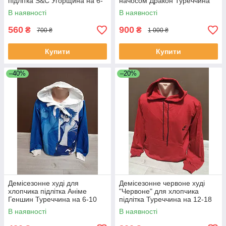
підлітка S&C Угорщина на 6-
начосом Дракон Туреччина
12 років чорний
12-18 років
В наявності
В наявності
560
900
₴
₴
700 ₴
1 000 ₴
Купити
Купити
–40%
–20%
Демісезонне худі для
Демісезонне червоне худі
хлопчика підлітка Аніме
"Червоне" для хлопчика
Геншин Туреччина на 6-10
підлітка Туреччина на 12-18
років
років
В наявності
В наявності