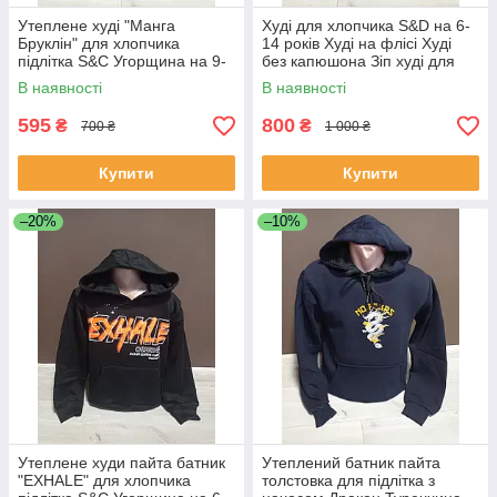
Утеплене худі "Манга
Худі для хлопчика S&D на 6-
Бруклін" для хлопчика
14 років Худі на флісі Худі
підлітка S&C Угорщина на 9-
без капюшона Зіп худі для
12 років чорне
хлопчика Тепле худі
В наявності
В наявності
595
800
₴
₴
700 ₴
1 000 ₴
Купити
Купити
–20%
–10%
Утеплене худи пайта батник
Утеплений батник пайта
"EXHALE" для хлопчика
толстовка для підлітка з