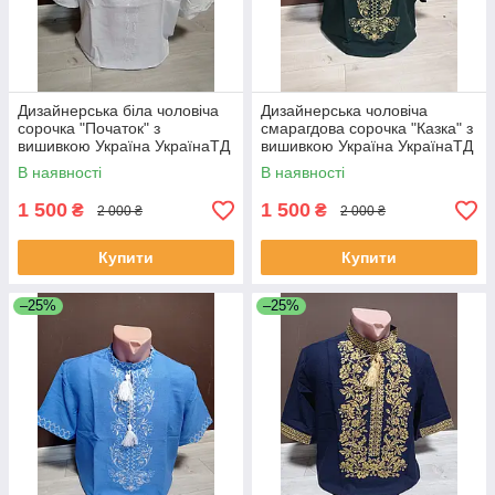
Дизайнерська біла чоловіча
Дизайнерська чоловіча
сорочка "Початок" з
смарагдова сорочка "Казка" з
вишивкою Україна УкраїнаТД
вишивкою Україна УкраїнаТД
44-64 розміри льон
44-64 розміри льон
В наявності
В наявності
1 500
1 500
₴
₴
2 000 ₴
2 000 ₴
Купити
Купити
–25%
–25%