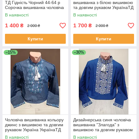
ТД Гідність Чорний 44-64 р
вишиванка з білою вишивкою
Сорочка вишиванка чоловіча
та довгим рукавом УкраїнаТД
Сучасна вишиванка
46-64 розміри домоткана
В наявності
В наявності
1 400
1 700
₴
₴
2 000 ₴
2 000 ₴
Купити
Купити
–15%
–30%
Чоловіча вишиванка кольору
Дизайнерська синя чоловіча
джинс з вишивкою та довгим
вишиванка "Злагода" з
рукавом Україна УкраїнаТД
вишивкою та довгим рукавом
46-62 розміри
Україна УкраїнаТД 44-64
В наявності
В наявності