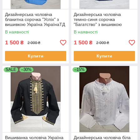
Дизайнерська чоловіча
Дизайнерська чоловіча
блакитна сорочка "Успіх" з
темно-синя сорочка
вишивкою Україна УкраїнаТД
"Багатство" з вишивкою
44-64 розміри льон
Україна УкраїнаТД 44-64
В наявності
В наявності
розміри
1 500
1 500
₴
₴
2 000 ₴
2 000 ₴
Купити
Купити
SALE
–30%
–15%
Вишиванка чоловіча Україна
Дизайнерська чоловіча біла