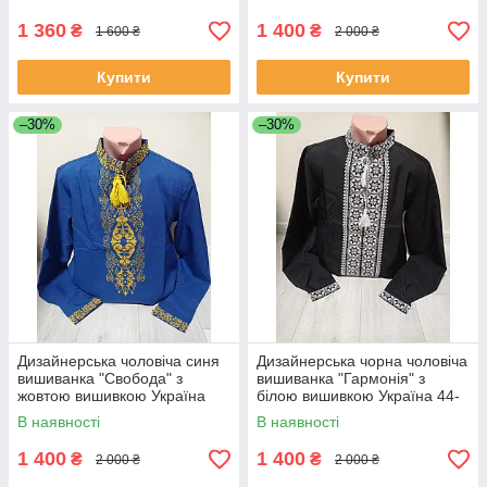
розміри
1 360
1 400
₴
₴
1 600 ₴
2 000 ₴
Купити
Купити
–30%
–30%
Дизайнерська чоловіча синя
Дизайнерська чорна чоловіча
вишиванка "Свобода" з
вишиванка "Гармонія" з
жовтою вишивкою Україна
білою вишивкою Україна 44-
УкраїнаТД 44-64 розміри
64 розміри
В наявності
В наявності
1 400
1 400
₴
₴
2 000 ₴
2 000 ₴