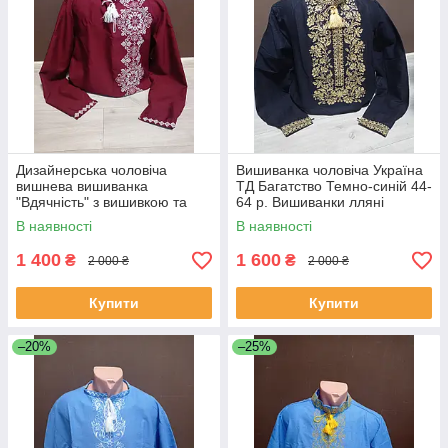
Дизайнерська чоловіча
Вишиванка чоловіча Україна
вишнева вишиванка
ТД Багатство Темно-синій 44-
"Вдячність" з вишивкою та
64 р. Вишиванки лляні
довгим рукавом УкраїнаТД
Вишиті сорочки для чоловіків
В наявності
В наявності
44-64 розміри бордо
1 400
1 600
₴
₴
2 000 ₴
2 000 ₴
Купити
Купити
–20%
–25%