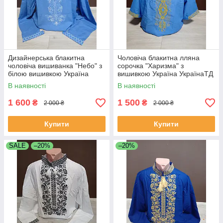
Дизайнерська блакитна
Чоловіча блакитна лляна
чоловіча вишиванка "Небо" з
сорочка "Харизма" з
білою вишивкою Україна
вишивкою Україна УкраїнаТД
УкраїнаТД 44-64 розміри
44-64 розміри льон
В наявності
В наявності
льон
1 600
1 500
₴
₴
2 000 ₴
2 000 ₴
Купити
Купити
SALE
–20%
–20%