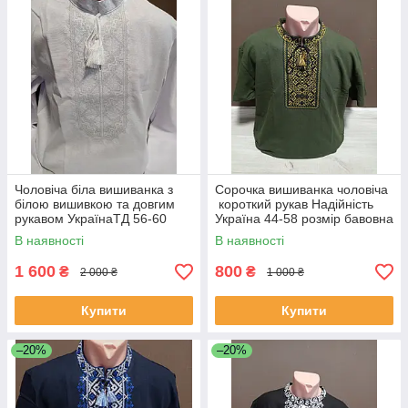
Чоловіча біла вишиванка з
Сорочка вишиванка чоловіча
білою вишивкою та довгим
короткий рукав Надійність
рукавом УкраїнаТД 56-60
Україна 44-58 розмір бавовна
розміри домоткана
хакі
В наявності
В наявності
1 600
800
₴
₴
2 000 ₴
1 000 ₴
Купити
Купити
–20%
–20%