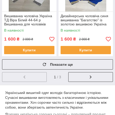
Вишиванка чоловіча Україна
Дизайнерська чоловіча синя
ТД Віра Білий 44-64 р
вишиванка "Багатство" із
Вишиванка для чоловіків
золотою вишивкою Україна
Вишиванка лляна Чоловіча
УкраїнаТД 44-64 розміри
В наявності
В наявності
вишиванка
льон
1 600
1 600
₴
₴
2 000 ₴
2 000 ₴
Купити
Купити
Показати ще
1
/ 3
Український вишитий одяг володіє багаторічною історією.
Сучасні вишиванки виготовляють з класичними і унікальними
орнаментами. Хоч сорочки часто сильно і відрізняються між
собою, вони зберігають автентичність України.
Яскрава українська сорочка сьогодні – популярний продукт