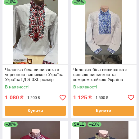
–10%
–25%
Чоловіча біла вишиванка з
Чоловіча біла вишиванка з
червоною вишивкою Україна
синьою вишивкою та
УкраїнаТД S-3XL розмір
коміром-стійкою Україна
УкраїнаТД 42-54 розміри
В наявності
В наявності
1 080
1 125
₴
₴
1 200 ₴
1 500 ₴
Купити
Купити
–30%
SALE
–20%