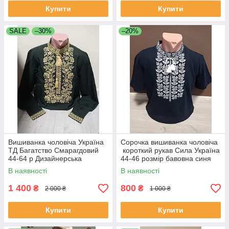
Купити
Купити
SALE
–30%
–20%
Вишиванка чоловіча Україна
Сорочка вишиванка чоловіча
ТД Багатство Смарагдовий
короткий рукав Сила Україна
44-64 р Дизайнерська
44-46 розмір бавовна синя
чоловіча вишиванка
В наявності
В наявності
Вишиванка
1 400
800
₴
₴
2 000 ₴
1 000 ₴
Купити
Купити