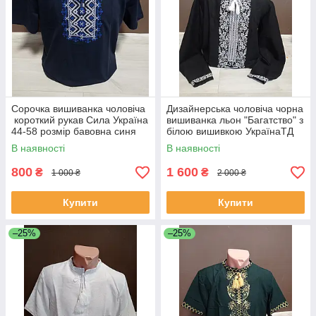
Сорочка вишиванка чоловіча
Дизайнерська чоловіча чорна
короткий рукав Сила Україна
вишиванка льон "Багатство" з
44-58 розмір бавовна синя
білою вишивкою УкраїнаТД
44-64 розміри
В наявності
В наявності
800
1 600
₴
₴
1 000 ₴
2 000 ₴
Купити
Купити
–25%
–25%