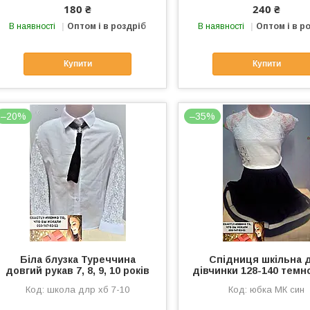
180 ₴
240 ₴
В наявності
Оптом і в роздріб
В наявності
Оптом і в р
Купити
Купити
–20%
–35%
Біла блузка Туреччина
Спідниця шкільна 
довгий рукав 7, 8, 9, 10 років
дівчинки 128-140 темн
школа длр хб 7-10
юбка МК син