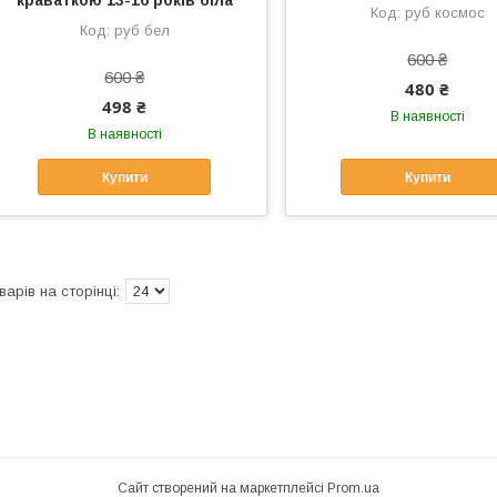
краваткою 13-16 років біла
руб космос
руб бел
600 ₴
600 ₴
480 ₴
498 ₴
В наявності
В наявності
Купити
Купити
Сайт створений на маркетплейсі
Prom.ua