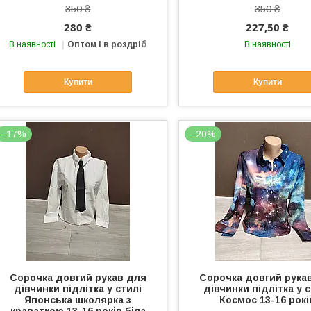
350 ₴
350 ₴
280 ₴
227,50 ₴
В наявності
Оптом і в роздріб
В наявності
Купити
Купити
–17%
–20%
Сорочка довгий рукав для
Сорочка довгий рука
дівчинки підлітка у стилі
дівчинки підлітка у с
Японська школярка з
Космос 13-16 рокі