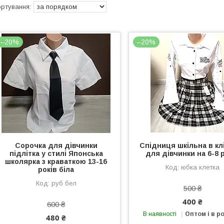
–20%
–20%
Сорочка для дівчинки
Спідниця шкільна в кл
підлітка у стилі Японська
для дівчинки на 6-8 
школярка з краваткою 13-16
юбка клетка
років біла
руб бел
500 ₴
400 ₴
600 ₴
В наявності
Оптом і в р
480 ₴