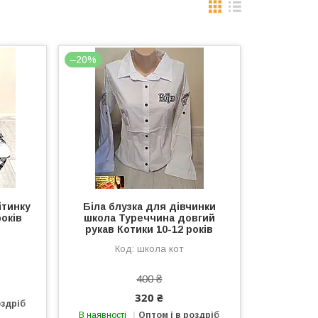
–20%
ітинку
Біла блузка для дівчинки
років
школа Туреччина довгий
рукав Котики 10-12 років
школа кот
400 ₴
320 ₴
оздріб
В наявності
Оптом і в роздріб