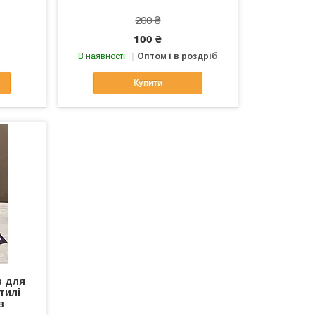
200 ₴
100 ₴
В наявності
Оптом і в роздріб
Купити
в для
тилі
в