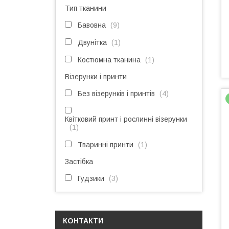
Тип тканини
Бавовна
9
Двунітка
1
Костюмна тканина
1
Візерунки і принти
Без візерунків і принтів
4
Квітковий принт і рослинні візерунки
1
Тваринні принти
1
Застібка
Гудзики
3
КОНТАКТИ