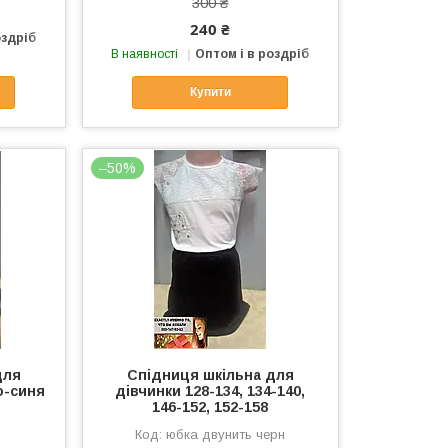
300 ₴
240 ₴
оздріб
В наявності
Оптом і в роздріб
Купити
–50%
для
Спідниця шкільна для
о-синя
дівчинки 128-134, 134-140,
146-152, 152-158
юбка двунить черн