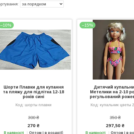
–10%
–15%
Шорти Плавки для купання
Дитячий купальн
та пляжу для підлітка 12-18
Метелики на 2-10 ро
років сині
регульований роже
шорты плавки
купальник цветы 2
300 ₴
350 ₴
270 ₴
297,50 ₴
В наявності
Оптом і в роздріб
В наявності
Оптом і в р