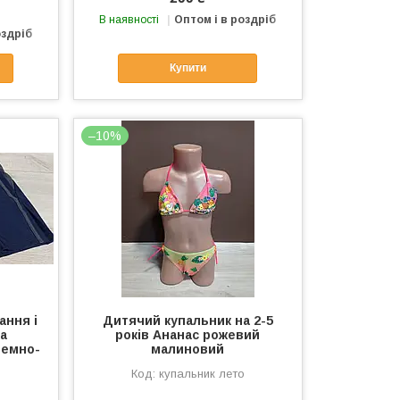
В наявності
Оптом і в роздріб
оздріб
Купити
–10%
ання і
Дитячий купальник на 2-5
ка
років Ананас рожевий
темно-
малиновий
купальник лето