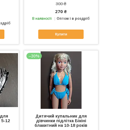
300 ₴
270 ₴
В наявності
Оптом і в роздріб
оздріб
Купити
–30%
 для
Дитячий купальник для
 5-12
дівчинки підлітка Бікіні
блакитний на 10-18 років