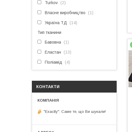
Turkov
2
Власне виробництво
1
Україна ТД
14
Тип тканини
Бавовна
1
Еластан
13
Поліамід
4
КОНТАКТИ
"Exactly": Саме те, що Ви шукали!