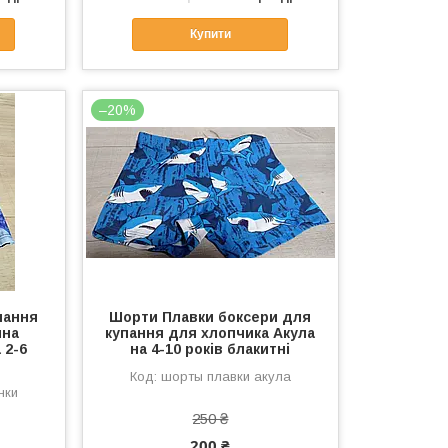
Купити
–20%
пання
Шорти Плавки боксери для
ина
купання для хлопчика Акула
 2-6
на 4-10 років блакитні
шорты плавки акула
нки
250 ₴
200 ₴