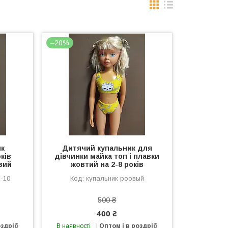
–20%
ик
Дитячий купальник для
ків
дівчинки майка топ і плавки
вий
жовтий на 2-8 років
-10
купальник роовый
500 ₴
400 ₴
оздріб
В наявності
Оптом і в роздріб