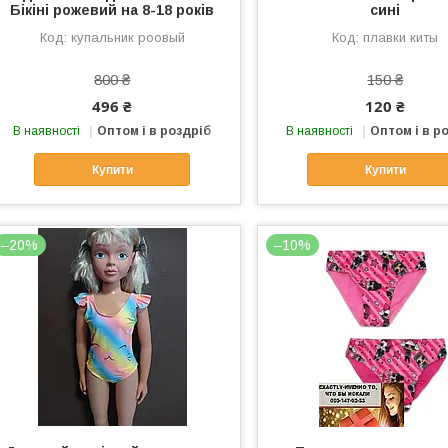
Бікіні рожевий на 8-18 років
сині
купальник роовый
плавки киты
800 ₴
150 ₴
496 ₴
120 ₴
В наявності
Оптом і в роздріб
В наявності
Оптом і в р
Купити
Купити
–20%
–10%