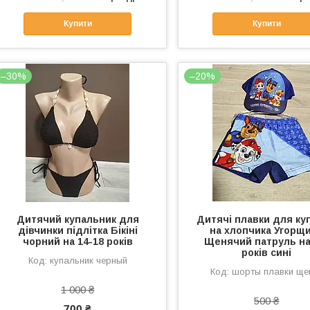
Купити
Купити
–30%
–20%
Дитячий купальник для
Дитячі плавки для ку
дівчинки підлітка Бікіні
на хлопчика Угорщ
чорний на 14-18 років
Щенячий патруль на
років сині
купальник черный
шорты плавки ще
1 000 ₴
500 ₴
700 ₴