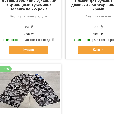
Дитячий сумісний купальник
Плавки для купання
із крильцями Туреччина
дівчинки Лол Угорщина
Веселка на 2-5 років
5 років
купальник радуга
плавки лол
350 ₴
200 ₴
280 ₴
180 ₴
В наявності
Оптом і в роздріб
В наявності
Оптом і в р
Купити
Купити
–20%