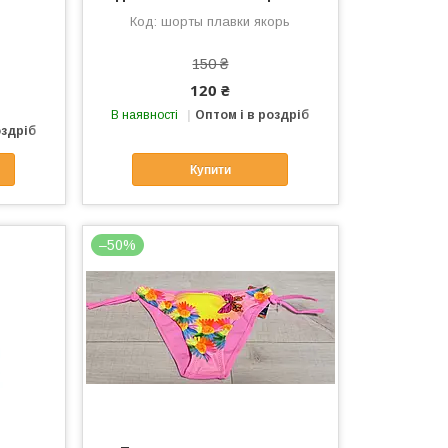
шорты плавки якорь
150 ₴
120 ₴
В наявності
Оптом і в роздріб
оздріб
Купити
–50%