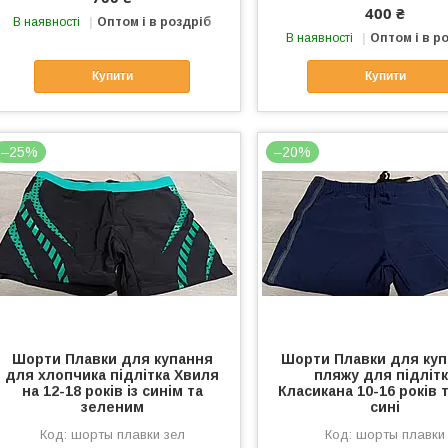
400 ₴
В наявності
Оптом і в роздріб
В наявності
Оптом і в р
Купити
Купити
–25%
–20%
Шорти Плавки для купання
Шорти Плавки для куп
для хлопчика підлітка Хвиля
пляжу для підліт
на 12-18 років із синім та
Класикана 10-16 років 
зеленим
сині
шорты плавки зел
шорты плавки