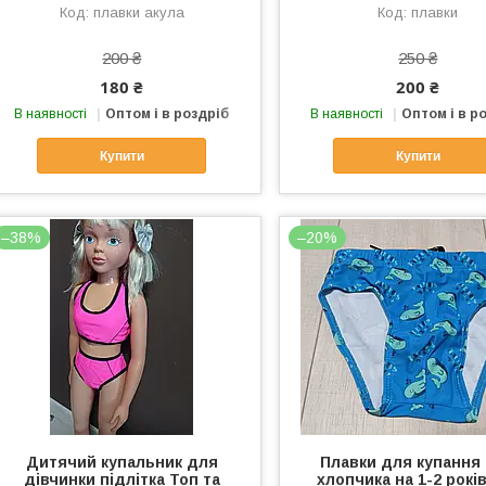
плавки акула
плавки
200 ₴
250 ₴
180 ₴
200 ₴
В наявності
Оптом і в роздріб
В наявності
Оптом і в р
Купити
Купити
–38%
–20%
Дитячий купальник для
Плавки для купання
дівчинки підлітка Топ та
хлопчика на 1-2 рокі