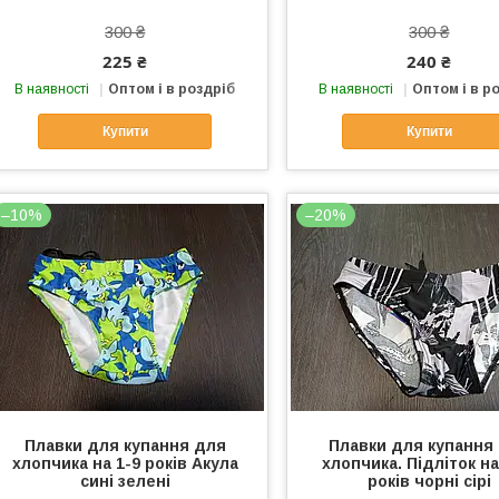
300 ₴
300 ₴
225 ₴
240 ₴
В наявності
Оптом і в роздріб
В наявності
Оптом і в р
Купити
Купити
–10%
–20%
Плавки для купання для
Плавки для купання
хлопчика на 1-9 років Акула
хлопчика. Підліток на
сині зелені
років чорні сірі