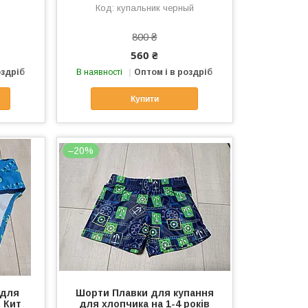
купальник черный
800 ₴
560 ₴
оздріб
В наявності
Оптом і в роздріб
Купити
–20%
 для
Шорти Плавки для купання
в Кит
для хлопчика на 1-4 років