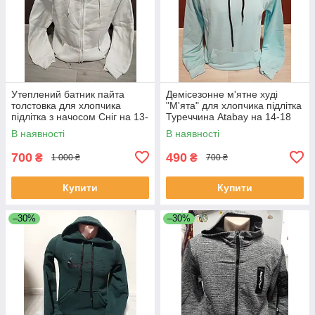
Утеплений батник пайта
Демісезонне м'ятне худі
толстовка для хлопчика
"М'ята" для хлопчика підлітка
підлітка з начосом Сніг на 13-
Туреччина Atabay на 14-18
18 років білий
років
В наявності
В наявності
700
490
₴
₴
1 000 ₴
700 ₴
Купити
Купити
–30%
–30%