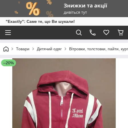
"Exactly": Саме те, що Ви шукали!
Товари
Дитячий одяг
Вітровки, толстовки, пайти, кур
–20%