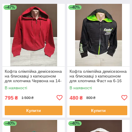
–47%
–40%
Кофта олімпійка демісезонна
Кофта олімпійка демісезонна
на блискавці з капюшоном
на блискавці з капюшоном
для хлопчика Червона на 14-
для хлопчика Фаст на 6-16
18 років
років чорна
В наявності
В наявності
795
480
₴
₴
1 500 ₴
800 ₴
Купити
Купити
–40%
–40%