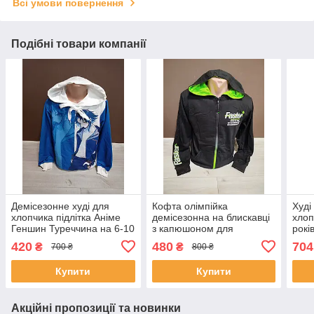
Всі умови повернення
Подібні товари компанії
Демісезонне худі для
Кофта олімпійка
Худі
хлопчика підлітка Аніме
демісезонна на блискавці
хлоп
Геншин Туреччина на 6-10
з капюшоном для
рокі
років
хлопчика Фаст на 6-16
Кофт
420
480
704
₴
₴
700 ₴
800 ₴
років чорна
кап
коф
Купити
Купити
Акційні пропозиції та новинки