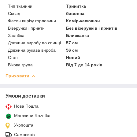
Тип тканини
Тринитка
Склад
бавовна
Фасон вирізу горловини
Комір-капюшон
Візерунки і принти
Без візерунків і принтів
Застібка
Блискавка
Довжина виробу по спинці
57 см
Довжина рукава вироба
56 см
Стан
Новий
Вікова група
Від 7 до 14 років
Приховати
Умови доставки
Нова Пошта
Магазини Rozetka
Укрпошта
Самовивіз