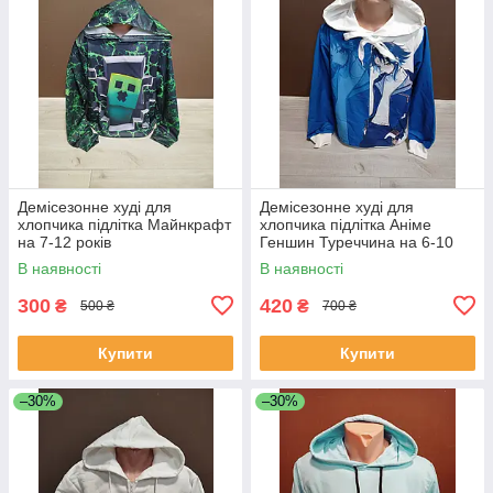
Демісезонне худі для
Демісезонне худі для
хлопчика підлітка Майнкрафт
хлопчика підлітка Аніме
на 7-12 років
Геншин Туреччина на 6-10
років
В наявності
В наявності
300
420
₴
₴
500 ₴
700 ₴
Купити
Купити
–30%
–30%