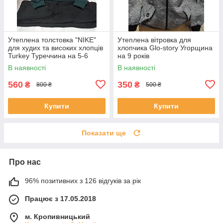
Утеплена толстовка "NIKE"
Утеплена вітровка для
для худих та високих хлопців
хлопчика Glo-story Угорщина
Turkey Туреччина на 5-6
на 9 років
років
В наявності
В наявності
560
350
₴
₴
800 ₴
500 ₴
Купити
Купити
Показати ще
Про нас
96% позитивних з 126 відгуків за рік
Працює з 17.05.2018
м. Кропивницький