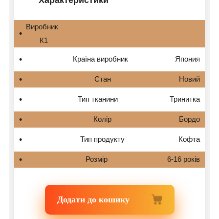
Виробник
К1
Країна виробник
Япония
Стан
Новий
Тип тканини
Тринитка
Колір
Бордо
Тип продукту
Кофта
Розмір
6-16 років
Додати до кошику