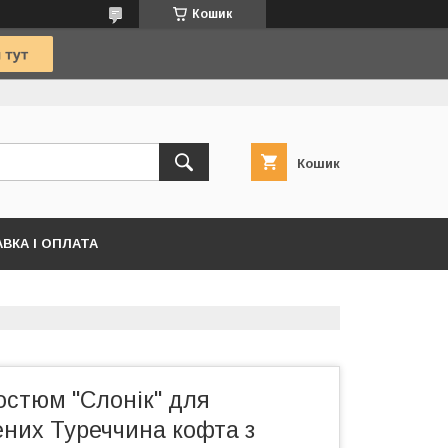
Кошик
Кошик
ВКА І ОПЛАТА
остюм "Слонік" для
них Туреччина кофта з