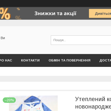
о Ви
РО НАС
КОНТАКТИ
ОБМІН ТА ПОВЕРНЕННЯ
ДОСТА
Утеплений к
–20%
новонародже