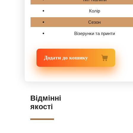
Колір
Сезон
Візерунки та принти
Додати до кошику
Відмінні
якості