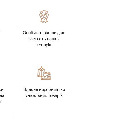
о
Особисто відповідаю
за якість наших
товарів
сь
Власне виробництво
 на
унікальних товарів
і