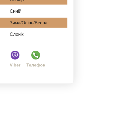
Синій
Зима/Осінь/Весна
Слонік
Viber
Телефон