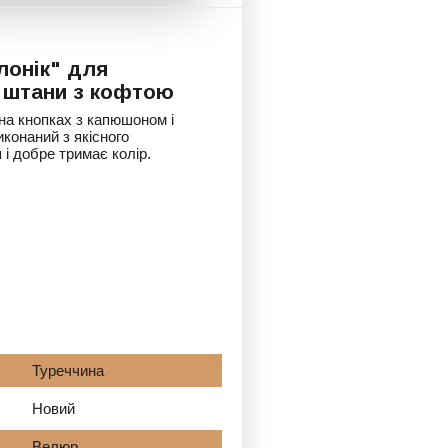
лонік" для
 штани з кофтою
на кнопках з капюшоном і
конаний з якісного
і добре тримає колір.
Туреччина
Новий
Велюр