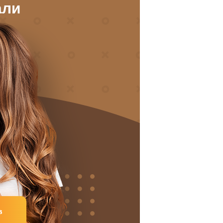
али
в