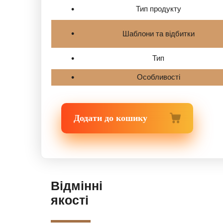
Тип продукту
Шаблони та відбитки
Тип
Особливості
Додати до кошику
Відмінні
якості