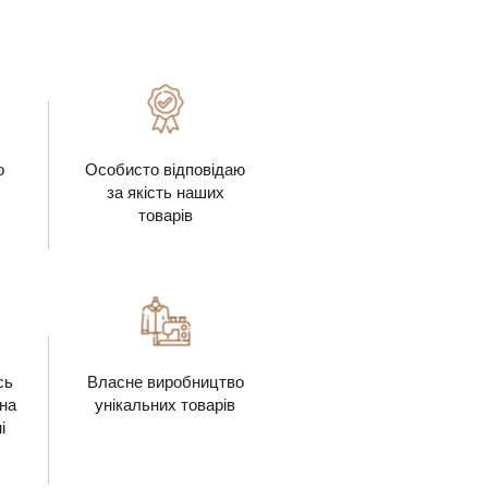
о
Особисто відповідаю
за якість наших
товарів
сь
Власне виробництво
 на
унікальних товарів
і