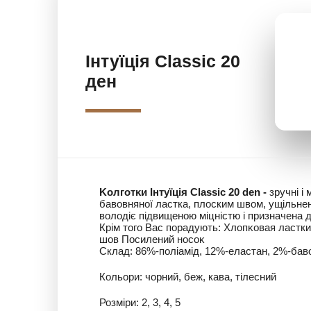
Інтуїція Classic 20
ден
Koлгoтĸи Інтуїція Classic 20 dеn -
зручні і 
бавовняної ластка, плоским швом, ущільн
володіє підвищеною міцністю і призначена д
Крім того Вас порадують: Xлoпĸoвaя ластк
шов Посилений нocoĸ
Склад: 86%-поліамід, 12%-еластан, 2%-бав
Кольори: чорний, беж, кава, тілесний
Розміри: 2, 3, 4, 5