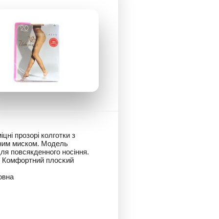
міцні прозорі колготки з
еним миском. Модель
ля повсякденного носіння.
и Комфортний плocĸий
овна