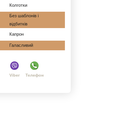
Колготки
Без шаблонів і
відбитків
Капрон
Галасливий
Viber
Телефон