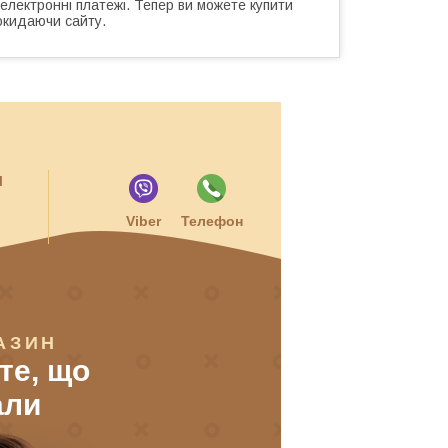
 електронні платежі. Тепер ви можете купити
окидаючи сайту.
и
Viber
Телефон
АЗИН
 те, що
али