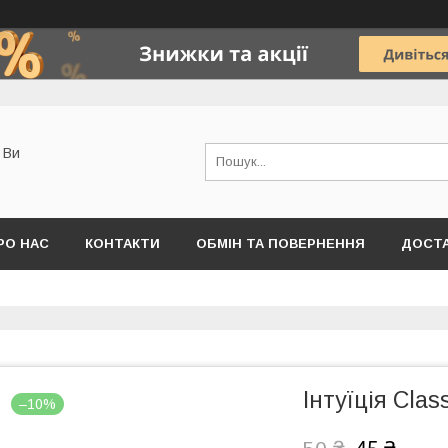
о Ви
РО НАС
КОНТАКТИ
ОБМІН ТА ПОВЕРНЕННЯ
ДОСТА
Інтуїція Clas
–10%