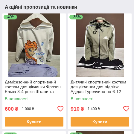
Акційні пропозиції та новинки
–40%
–35%
Демісезонний спортивний
Дитячий спортивний костюм
костюм для дівчинки Фрозен
для дівчинки для підлітка
Ельза 3-4 років Штани та
Адідас Туреччина на 6-12
худий білий з бузковим
років куртка і штани хакі
В наявності
В наявності
600
910
₴
₴
1 000 ₴
1 400 ₴
Купити
Купити