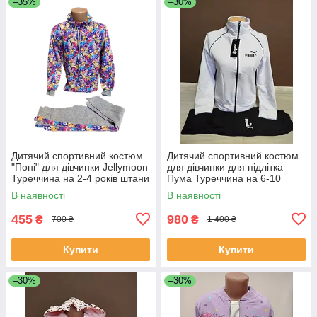
–35%
–30%
Дитячий спортивний костюм
Дитячий спортивний костюм
"Поні" для дівчинки Jellymoon
для дівчинки для підлітка
Туреччина на 2-4 років штани
Пума Туреччина на 6-10
з кофтою
років куртка і штани білий
В наявності
В наявності
455
980
₴
₴
700 ₴
1 400 ₴
Купити
Купити
–30%
–30%