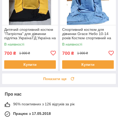
Дитячий спортивний костюм
Спортивний костюм для
"Патріотка" для дівчинки
дівчинки Grace Небо 10-14
підлітка УкраїнаТД Україна на
років Костюм спортивний на
5-6 років двійка худі та штани
дівчинку підлітка Бавовняний
В наявності
В наявності
костюм
700
700
₴
₴
1 000 ₴
1 000 ₴
Купити
Купити
Показати ще
Про нас
96% позитивних з 126 відгуків за рік
Працює з 17.05.2018