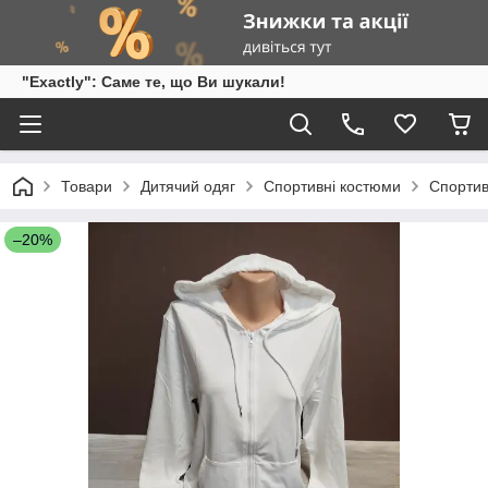
"Exactly": Саме те, що Ви шукали!
Товари
Дитячий одяг
Спортивні костюми
Спортив
–20%