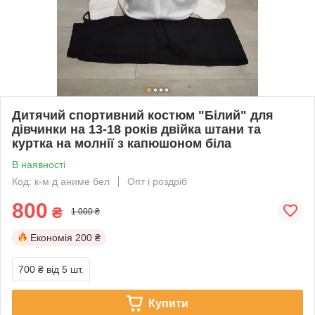
Дитячий спортивний костюм "Білий" для
дівчинки на 13-18 років двійка штани та
куртка на молнії з капюшоном біла
В наявності
Код: к-м д аниме бел
Опт і роздріб
800
₴
1 000 ₴
Економія
200 ₴
700 ₴
від 5 шт.
Купити