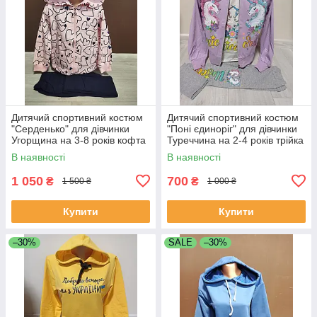
Дитячий спортивний костюм
Дитячий спортивний костюм
"Серденько" для дівчинки
"Поні єдиноріг" для дівчинки
Угорщина на 3-8 років кофта
Туреччина на 2-4 років трійка
та штани рожевий і червоний
кофта з футболкою та
В наявності
В наявності
штанами
1 050
700
₴
₴
1 500 ₴
1 000 ₴
Купити
Купити
–30%
SALE
–30%