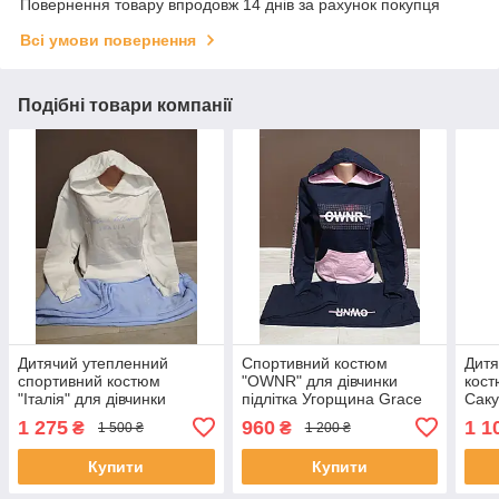
Повернення товару впродовж 14 днів за рахунок покупця
Всі умови повернення
Подібні товари компанії
Дитячий утепленний
Спортивний костюм
Дитя
спортивний костюм
"OWNR" для дівчинки
кост
"Італія" для дівчинки
підлітка Угорщина Grace
Саку
підлітка на 13-18 років
на 7-14 років двійка худі зі
дівч
1 275
960
1 1
₴
₴
1 500 ₴
1 200 ₴
двійка штани та худі білий
штанами
двій
блакитний
молн
Купити
Купити