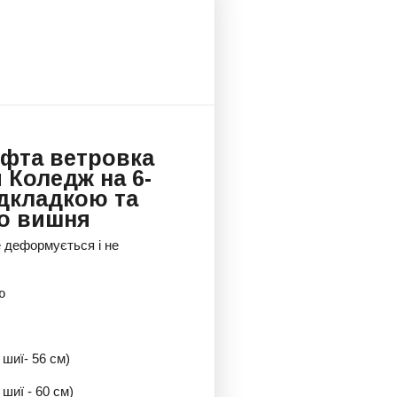
офта ветровка
 Коледж на 6-
ідкладкою та
о вишня
е деформується і не
ю
 шиї- 56 см)
 шиї - 60 см)