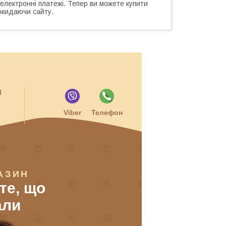
 електронні платежі. Тепер ви можете купити
окидаючи сайту.
и
Viber
Телефон
АЗИН
 те, що
али