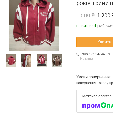
років трини
1 200 
1 500 ₴
В наявності
Код:
коле
Купити
+380 (50) 147-92-53
Наташа
повернення товару п