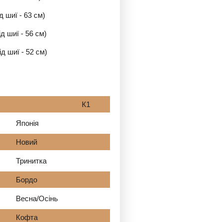
д шиї - 63 см)
д шиї - 56 см)
д шиї - 52 см)
бник К1
Японія
Новий
Тринитка
Бордо
Весна/Осінь
Кофта