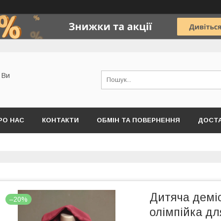
о Ви
РО НАС
КОНТАКТИ
ОБМІН ТА ПОВЕРНЕННЯ
ДОСТА
Дитяча демі
–20%
олімпійка дл