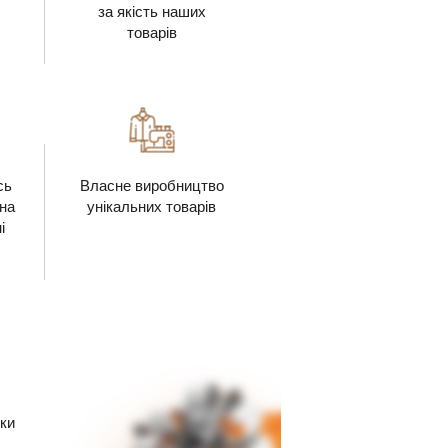
за якість наших
товарів
сь
Власне виробництво
 на
унікальних товарів
і
ки