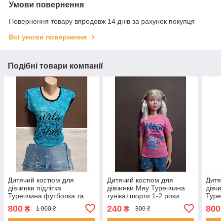
Умови повернення
Повернення товару впродовж 14 днів за рахунок покупця
Всі умови повернення
Подібні товари компанії
Дитячий костюм для
Дитячий костюм для
Дитя
дівчинки підлітка
дівчинки Мяу Туреччина
дівч
Туреччина футболка та
туніка+шорти 1-2 роки
Туре
шорти джинс Аквамарин
бавовна рожева та
шорт
800
240
800
₴
₴
1 000 ₴
300 ₴
12-18 років бірюза
помаранчева
рокі