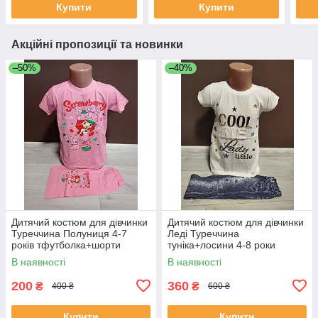
Купити
Купити
Акційні пропозиції та новинки
–50%
–40%
Дитячий костюм для дівчинки
Дитячий костюм для дівчинки
Туреччина Полуниця 4-7
Леді Туреччина
років тфутболка+шорти
туніка+лосини 4-8 роки
рожева бавовна
В наявності
В наявності
200
360
₴
₴
400 ₴
600 ₴
Купити
Купити