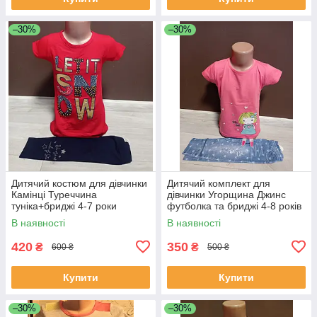
–30%
–30%
Дитячий костюм для дівчинки
Дитячий комплект для
Камінці Туреччина
дівчинки Угорщина Джинс
туніка+бриджі 4-7 роки
футболка та бриджі 4-8 років
В наявності
В наявності
420
350
₴
₴
600 ₴
500 ₴
Купити
Купити
–30%
–30%