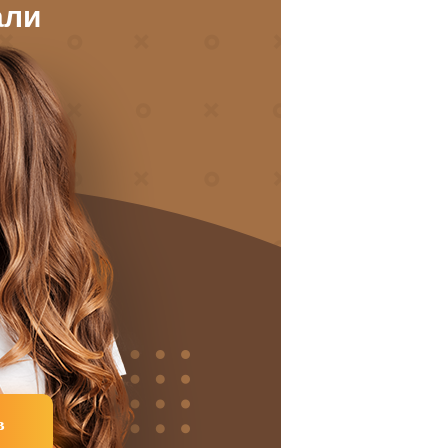
али
в