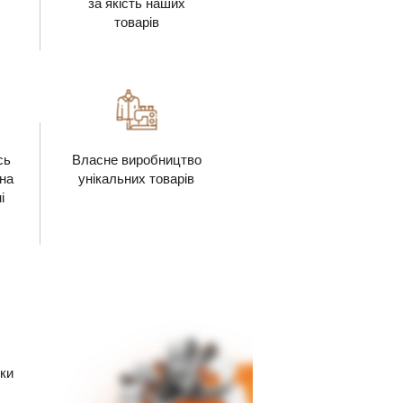
за якість наших
товарів
сь
Власне виробництво
 на
унікальних товарів
і
ки