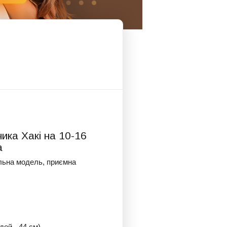
ика Хакі на 10-16
а
льна модель, приємна
дей - 44 см)