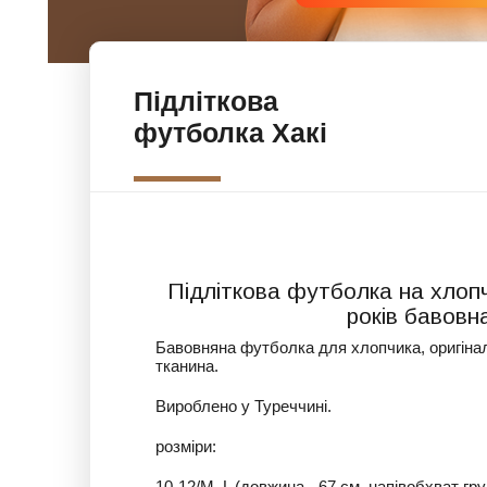
Підліткова
футболка Хакі
Підліткова футболка на хлопч
років бавовн
Бавовняна футболка для хлопчика, оригіна
тканина.
Вироблено у Туреччині.
розміри:
10-12/М, L (довжина - 67 см, напівобхват гру