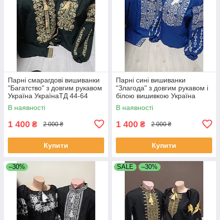
Парні смарагдові вишиванки
Парні сині вишиванки
"Багатство" з довгим рукавом
"Злагода" з довгим рукавом і
Україна УкраїнаТД 44-64
білою вишивкою Україна
розміри за 1 штуку
УкраїнаТД за 1 штуку
В наявності
В наявності
1 400
1 400
₴
₴
2 000 ₴
2 000 ₴
Купити
Купити
–30%
SALE
–30%