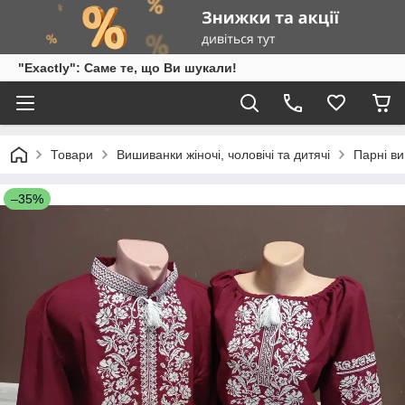
"Exactly": Саме те, що Ви шукали!
Товари
Вишиванки жіночі, чоловічі та дитячі
Парні в
–35%