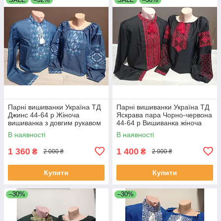
Парні вишиванки Україна ТД
Парні вишиванки Україна ТД
Джинс 44-64 р Жіноча
Яскрава пара Чорно-червона
вишиванка з довгим рукавом
44-64 р Вишиванка жіноча
Сорочка вишиванка чоловіча
Вишиванка для чоловіків
В наявності
В наявності
1 360
1 400
₴
₴
2 000 ₴
2 000 ₴
Купити
Купити
–30%
–30%