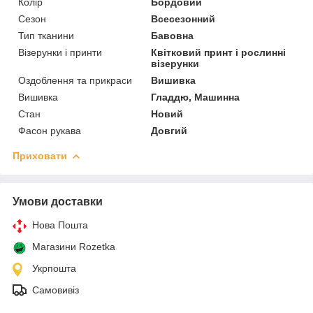
Колір
Бордовий
Сезон
Всесезонний
Тип тканини
Бавовна
Візерунки і принти
Квітковий принт і рослинні
візерунки
Оздоблення та прикраси
Вишивка
Вишивка
Гладдю, Машинна
Стан
Новий
Фасон рукава
Довгий
Приховати
Умови доставки
Нова Пошта
Магазини Rozetka
Укрпошта
Самовивіз