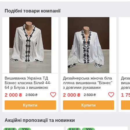
Подібні товари компанії
Вишиванка Україна ТД
Дизайнерська жіноча біла
Диза
Бізнес класика Білий 44-
лляна вишиванка "Бізнес"
виши
64 р Блуза з вишивкою
з довгими рукавами
довг
Жіноча лляна вишиванка з
Україна ТД 44-64 розміри
44-6
2 000
2 000
1 7
₴
₴
2 500 ₴
2 500 ₴
довгим рукавом
Купити
Купити
Акційні пропозиції та новинки
SALE
–32%
SALE
–30%