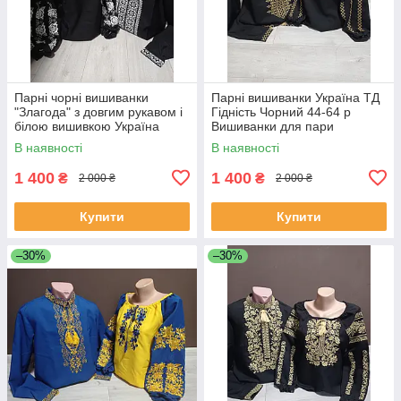
Парні чорні вишиванки
Парні вишиванки Україна ТД
"Злагода" з довгим рукавом і
Гідність Чорний 44-64 р
білою вишивкою Україна
Вишиванки для пари
УкраїнаТД за 1 штуку
Вишиванки для жінок та
В наявності
В наявності
чоловіків
1 400
1 400
₴
₴
2 000 ₴
2 000 ₴
Купити
Купити
–30%
–30%