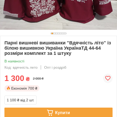
Парні вишневі вишиванки "Вдячність літо" із
білою вишивкою Україна УкраїнаТД 44-64
розміри комплект за 1 штуку
В наявності
Код: вдячність лето
Опт і роздріб
1 300
₴
2 000 ₴
Економія
700 ₴
1 100 ₴
від 2 шт.
Купити