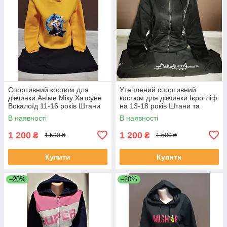
Спортивний костюм для
Утеплений спортивний
дівчинки Аніме Міку Хатсуне
костюм для дівчинки Ієрогліф
Вокалоїд 11-16 років Штани
на 13-18 років Штани та
та худі для дівчинки підлітка
кофта для дівчинки підлітка
В наявності
В наявності
чорний
1 200
1 200
₴
₴
1 500 ₴
1 500 ₴
Купити
Купити
–20%
–20%