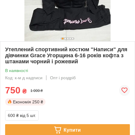
Утеплений спортивний костюм "Написи" для
дівчинки Grace Угорщина 6-16 років кофта з
штанами чорний і рожевий
В наявності
Код: к-м д надписи
Опт і роздріб
750
₴
1 000 ₴
Економія
250 ₴
600 ₴
від 5 шт.
Купити