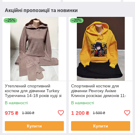
Акційні пропозиції та новинки
–25%
–20%
Утеплений спортивний
Спортивний костюм для
костюм для дівчинки Turkey
дівчинки Ренгоку Аніме
Туреччина 14-18 років худі зі
Клинок розсікає демонів 11-
штанами
16 років Штани та худі для
В наявності
В наявності
дівчинки підлітка
975
1 200
₴
₴
1 300 ₴
1 500 ₴
Купити
Купити