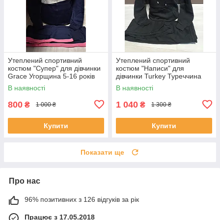
Утеплений спортивний
Утеплений спортивний
костюм "Супер" для дівчинки
костюм "Написи" для
Grace Угорщина 5-16 років
дівчинки Turkey Туреччина
кофта з штанами
14-18 років худі зі штанами
В наявності
В наявності
чорний
800
1 040
₴
₴
1 000 ₴
1 300 ₴
Купити
Купити
Показати ще
Про нас
96% позитивних з 126 відгуків за рік
Працює з 17.05.2018