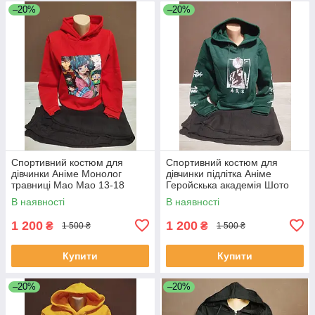
–20%
–20%
Спортивний костюм для
Спортивний костюм для
дівчинки Аніме Монолог
дівчинки підлітка Аніме
травниці Мао Мао 13-18
Геройскька академія Шото
років Штани та худі для
Тодорокі 13-18 років Штани
В наявності
В наявності
дівчинки підлітка червоний
та худі зелений
1 200
1 200
₴
₴
1 500 ₴
1 500 ₴
Купити
Купити
–20%
–20%