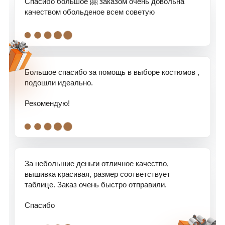
Спасибо большое 🤗 заказом очень довольна
качеством обольденое всем советую
.
.
.
.
.
Большое спасибо за помощь в выборе костюмов ,
подошли идеально.
Рекомендую!
.
.
.
.
.
За небольшие деньги отличное качество,
вышивка красивая, размер соответствует
таблице. Заказ очень быстро отправили.
Спасибо
.
.
.
.
.