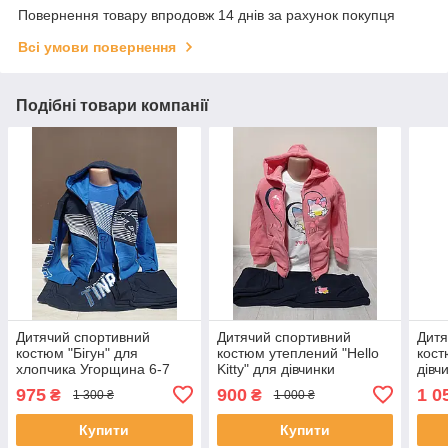
Повернення товару впродовж 14 днів за рахунок покупця
Всі умови повернення
Подібні товари компанії
Дитячий спортивний
Дитячий спортивний
Дитя
костюм "Бігун" для
костюм утеплений "Hello
кост
хлопчика Угорщина 6-7
Kitty" для дівчинки
дівч
років трійка кофта з
Угорщина 2-5 років кофта
рокі
975
900
1 0
₴
₴
1 300 ₴
1 000 ₴
штанами та лонгслівом
з лонгслівом і штанами
роже
Купити
Купити