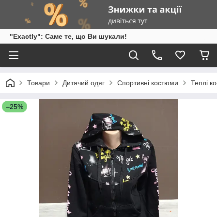
"Exactly": Саме те, що Ви шукали!
Товари
Дитячий одяг
Спортивні костюми
Теплі к
–25%