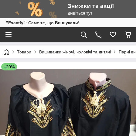
"Exactly": Саме те, що Ви шукали!
Товари
Вишиванки жіночі, чоловічі та дитячі
Парні в
–20%