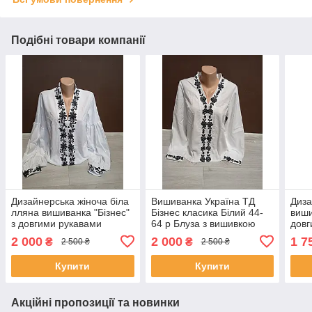
Подібні товари компанії
Дизайнерська жіноча біла
Вишиванка Україна ТД
Диза
лляна вишиванка "Бізнес"
Бізнес класика Білий 44-
виши
з довгими рукавами
64 р Блуза з вишивкою
довг
Україна ТД 44-64 розміри
Жіноча лляна вишиванка з
44-6
2 000
2 000
1 7
₴
₴
2 500 ₴
2 500 ₴
довгим рукавом
Купити
Купити
Акційні пропозиції та новинки