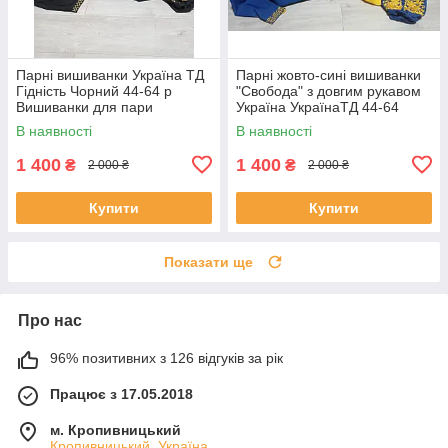
Парні вишиванки Україна ТД
Парні жовто-сині вишиванки
Гідність Чорний 44-64 р
"Свобода" з довгим рукавом
Вишиванки для пари
Україна УкраїнаТД 44-64
Вишиванки для жінок та
розміри за 1 штуку
В наявності
В наявності
чоловіків
1 400
1 400
₴
₴
2 000 ₴
2 000 ₴
Купити
Купити
Показати ще
Про нас
96% позитивних з 126 відгуків за рік
Працює з 17.05.2018
м. Кропивницький
Кропивницький, Україна