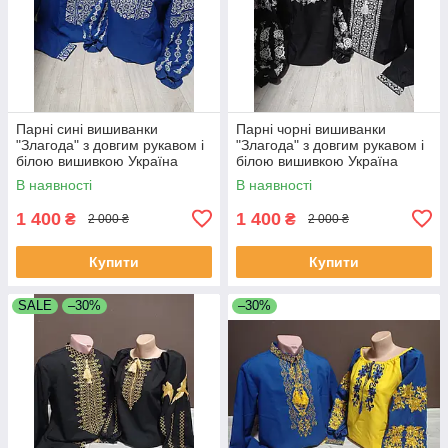
Парні сині вишиванки
Парні чорні вишиванки
"Злагода" з довгим рукавом і
"Злагода" з довгим рукавом і
білою вишивкою Україна
білою вишивкою Україна
УкраїнаТД за 1 штуку
УкраїнаТД за 1 штуку
В наявності
В наявності
1 400
1 400
₴
₴
2 000 ₴
2 000 ₴
Купити
Купити
SALE
–30%
–30%