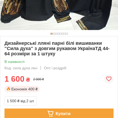
Дизайнерські лляні парні білі вишиванки
"Сила духа" з довгим рукавом УкраїнаТД 44-
64 розміри за 1 штуку
В наявності
Код: сила духа лен
Опт і роздріб
1 600
₴
2 000 ₴
Економія
400 ₴
1 500 ₴
від 2 шт.
Купити