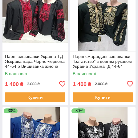
Парні вишиванки Україна ТД
Парні смарагдові вишиванки
Яскрава пара Чорно-червона
"Багатство" з довгим рукавом
44-64 р Вишиванка жіноча
Україна УкраїнаТД 44-64
Вишиванка для чоловіків
розміри за 1 штуку
В наявності
В наявності
1 400
1 400
₴
₴
2 000 ₴
2 000 ₴
Купити
Купити
–30%
–30%