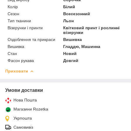
Колір
Білий
Сезон
Всесезонний
Тип тканини
Льон
Візерунки і принти
Квітковий принт і рослинні
візерунки
Оздоблення та прикраси
Вишивка
Вишивка
Гладдю, Машинна
Стан
Новий
Фасон рукава
Довгий
Приховати
Умови доставки
Нова Пошта
Магазини Rozetka
Укрпошта
Самовивіз