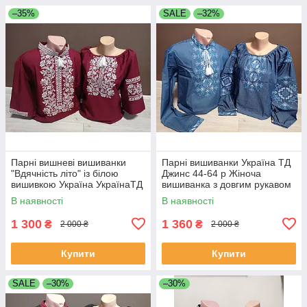
–35%
SALE
–32%
Парні вишневі вишиванки
Парні вишиванки Україна ТД
"Вдячність літо" із білою
Джинс 44-64 р Жіноча
вишивкою Україна УкраїнаТД
вишиванка з довгим рукавом
44-64 розміри комплект за 1
Сорочка вишиванка чоловіча
В наявності
В наявності
штуку
1 300
1 360
₴
₴
2 000 ₴
2 000 ₴
Купити
Купити
SALE
–30%
–30%