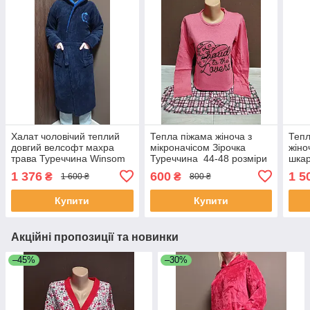
Халат чоловічий теплий
Тепла піжама жіноча з
Тепл
довгий велсофт махра
мікроначісом Зірочка
жіно
трава Туреччина Winsom
Туреччина 44-48 розміри
шка
44-58 розміри синій
реглан та штани байка
махр
1 376
600
1 5
₴
₴
1 600 ₴
800 ₴
рожева
розм
Купити
Купити
Акційні пропозиції та новинки
–45%
–30%