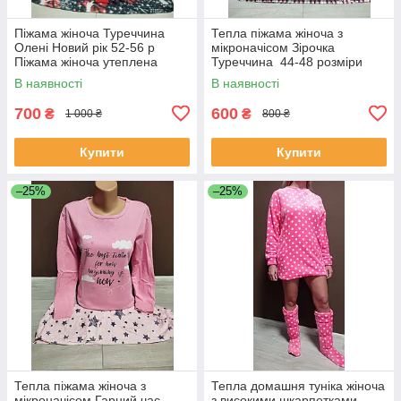
Піжама жіноча Туреччина
Тепла піжама жіноча з
Олені Новий рік 52-56 р
мікроначісом Зірочка
Піжама жіноча утеплена
Туреччина 44-48 розміри
Піжама махра та фліс жіноча
реглан та штани байка
В наявності
В наявності
100% бавовна
рожева
700
600
₴
₴
1 000 ₴
800 ₴
Купити
Купити
–25%
–25%
Тепла піжама жіноча з
Тепла домашня туніка жіноча
мікроначісом Гарний час
з високими шкарпетками