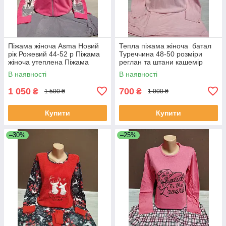
Піжама жіноча Asma Новий
Тепла піжама жіноча батал
рік Рожевий 44-52 р Піжама
Туреччина 48-50 розміри
жіноча утеплена Піжама
реглан та штани кашемір
флісова жіноча
рожева
В наявності
В наявності
1 050
700
₴
₴
1 500 ₴
1 000 ₴
Купити
Купити
–30%
–25%