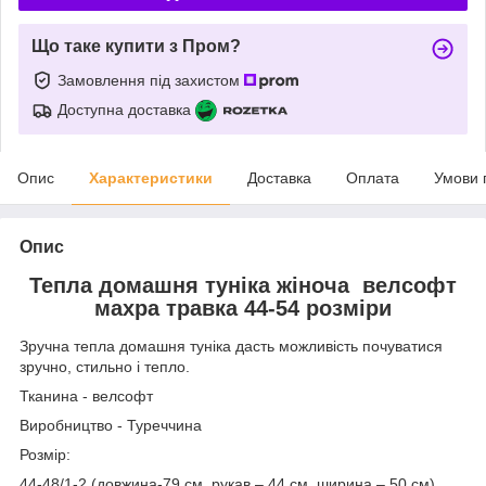
Що таке купити з Пром?
Замовлення під захистом
Доступна доставка
Опис
Характеристики
Доставка
Оплата
Умови 
Опис
Тепла домашня туніка жіноча велсофт
махра травка 44-54 розміри
Зручна тепла домашня туніка дасть можливість почуватися
зручно, стильно і тепло.
Тканина - велсофт
Виробництво - Туреччина
Розмір:
44-48/1-2 (довжина-79 см, рукав – 44 см, ширина – 50 см)