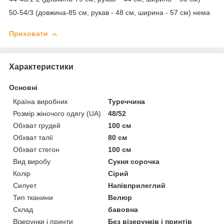
50-54/3 (довжина-85 см, рукав - 48 см, ширина - 57 см) нема
Приховати
Характеристики
Основні
Країна виробник
Туреччина
Розмір жіночого одягу (UA)
48/52
Обхват грудей
100 см
Обхват талії
80 см
Обхват стегон
100 см
Вид виробу
Сукня сорочка
Колір
Сірий
Силует
Напівприлеглий
Тип тканини
Велюр
Склад
бавовна
Візерунки і принти
Без візерунків і принтів