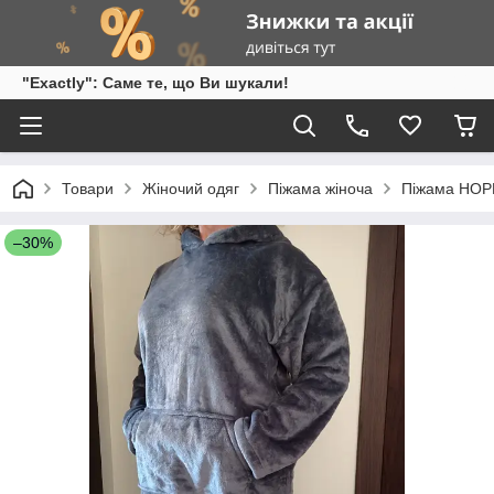
"Exactly": Саме те, що Ви шукали!
Товари
Жіночий одяг
Піжама жіноча
Піжама НОР
–30%