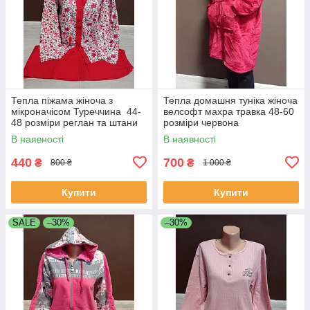
Тепла піжама жіноча з
Тепла домашня туніка жіноча
мікроначісом Туреччина 44-
велсофт махра травка 48-60
48 розміри реглан та штани
розміри червона
байка червона і малина
В наявності
В наявності
440
700
₴
₴
800 ₴
1 000 ₴
Купити
Купити
SALE
–30%
–30%