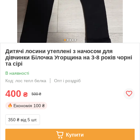
Дитячі лосини утеплені з начосом для
дівчинки Білочка Угорщина на 3-8 років чорні
та сірі
В наявності
Код: лос тепл белка
Опт і роздріб
400
₴
500 ₴
Економія
100 ₴
350 ₴
від 5 шт.
Купити