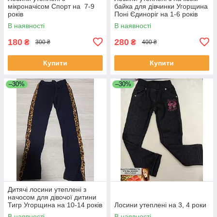
мікроначісом Спорт на 7-9
байка для дівчинки Угорщина
років
Поні Єдиноріг на 1-6 років
чорні
В наявності
В наявності
180
280
₴
₴
300 ₴
400 ₴
Купити
Купити
–30%
–30%
Дитячі лосини утеплені з
начосом для дівочої дитини
Тигр Угорщина на 10-14 років
Лосини утеплені на 3, 4 роки
чорні
В наявності
В наявності