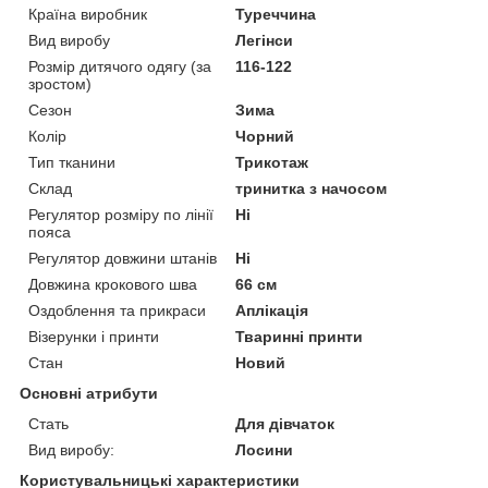
Країна виробник
Туреччина
Вид виробу
Легінси
Розмір дитячого одягу (за
116-122
зростом)
Сезон
Зима
Колір
Чорний
Тип тканини
Трикотаж
Склад
тринитка з начосом
Регулятор розміру по лінії
Ні
пояса
Регулятор довжини штанів
Ні
Довжина крокового шва
66 см
Оздоблення та прикраси
Аплікація
Візерунки і принти
Тваринні принти
Стан
Новий
Основні атрибути
Стать
Для дівчаток
Вид виробу:
Лосини
Користувальницькі характеристики