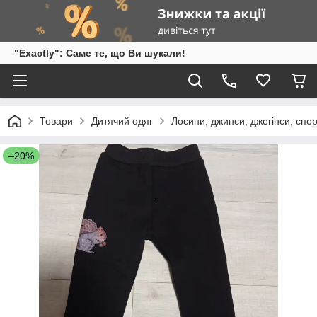
"Exactly": Саме те, що Ви шукали!
Товари
Дитячий одяг
Лосини, джинси, джегінси, спо
–20%