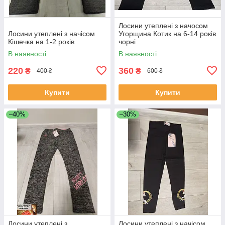
Лосини утеплені з начосом
Лосини утеплені з начісом
Угорщина Котик на 6-14 років
Кішечка на 1-2 років
чорні
В наявності
В наявності
220
360
₴
₴
400 ₴
600 ₴
Купити
Купити
–40%
–30%
Лосини утеплені з
Лосини утеплені з начісом