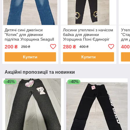
Дитячі сині джегінси
Лосини утеплені з начісом
Утеп
"Котик" для дівчинки
байка для дівчинки
"Ста
підлітка Угорщина Seagull
Угорщина Поні Єдиноріг
для 
на 8-16 років
на 1-6 років чорні
6-14
200
280
400
₴
₴
250 ₴
400 ₴
Купити
Купити
Акційні пропозиції та новинки
–45%
–40%