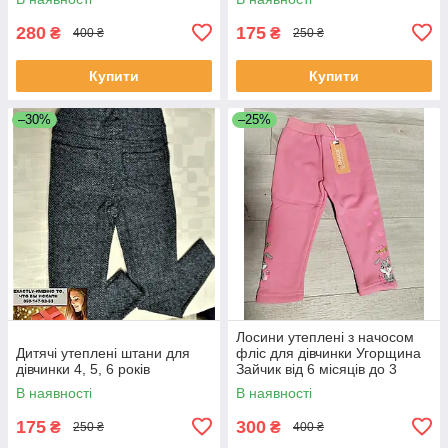
280
175
₴
₴
400 ₴
250 ₴
Купити
Купити
–30%
–25%
Лосини утеплені з начосом
Дитячі утеплені штани для
фліс для дівчинки Угорщина
дівчинки 4, 5, 6 років
Зайчик від 6 місяців до 3
років рожеві та темно-сірі
В наявності
В наявності
175
300
₴
₴
250 ₴
400 ₴