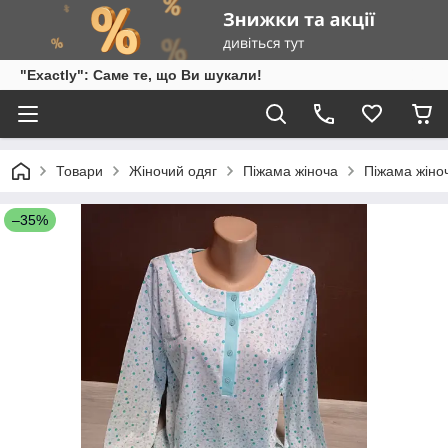
"Exactly": Саме те, що Ви шукали!
Товари
Жіночий одяг
Піжама жіноча
Піжама жін
–35%