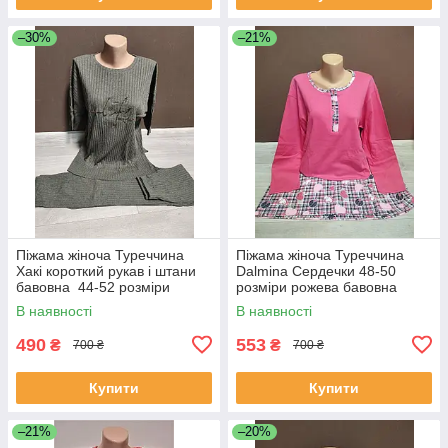
–30%
–21%
Піжама жіноча Туреччина
Піжама жіноча Туреччина
Хакі короткий рукав і штани
Dalmina Сердечки 48-50
бавовна 44-52 розміри
розміри рожева бавовна
В наявності
В наявності
490
553
₴
₴
700 ₴
700 ₴
Купити
Купити
–21%
–20%