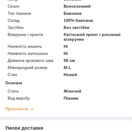
Сезон
Всесезонний
Тип тканини
Бавовна
Склад
100% бавовна
Застібка
Без застібки
Візерунки і принти
Квітковий принт і рослинні
візерунки
Наявність кишень
Ні
Наявність капюшона
Ні
Довжина крокового шва
98 см
Міжнародний розмір
M-L
Стан
Новий
Основні
Стать
Жіночий
Вид виробу
Піжама
Приховати
Умови доставки