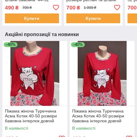
розміри
кашемір рожева
штан
490
700
700
₴
₴
700 ₴
1 000 ₴
Купити
Купити
Акційні пропозиції та новинки
–40%
–40%
Піжама жіноча Туреччина
Піжама жіноча Туреччина
Асма Котик 40-50 розміри
Асма Котик 40-50 розміри
бавовна інтерлок довгий
бавовна інтерлок довгий
рукав та штани червона та
рукав та штани червона та
В наявності
В наявності
пудра
пудра