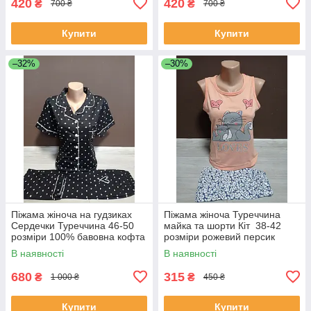
420
420
₴
₴
700 ₴
700 ₴
Купити
Купити
–32%
–30%
Піжама жіноча на гудзиках
Піжама жіноча Туреччина
Сердечки Туреччина 46-50
майка та шорти Кіт 38-42
розміри 100% бавовна кофта
розміри рожевий персик
і штани чорна
В наявності
В наявності
680
315
₴
₴
1 000 ₴
450 ₴
Купити
Купити