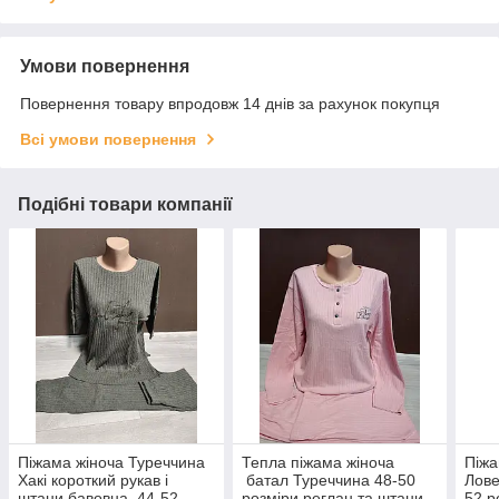
Умови повернення
Повернення товару впродовж 14 днів за рахунок покупця
Всі умови повернення
Подібні товари компанії
Піжама жіноча Туреччина
Тепла піжама жіноча
Піжа
Хакі короткий рукав і
батал Туреччина 48-50
Лове
штани бавовна 44-52
розміри реглан та штани
52 р