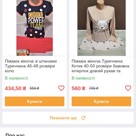
Піжама жіноча зі штанами
Піжама жіноча Туреччина
Туреччина 46-48 розміри
Котик 40-50 розміри бавовна
коло
інтерлок довгий рукав та
штани беж
В наявності
В наявності
434,50
560
₴
₴
550 ₴
700 ₴
Купити
Купити
Показати ще
Про нас