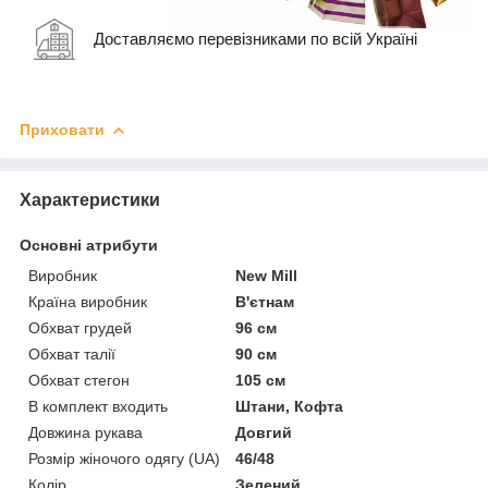
Доставляємо перевізниками по всій Україні
Приховати
Характеристики
Основні атрибути
Виробник
New Mill
Країна виробник
В'єтнам
Обхват грудей
96 см
Обхват талії
90 см
Обхват стегон
105 см
В комплект входить
Штани, Кофта
Довжина рукава
Довгий
Розмір жіночого одягу (UA)
46/48
Колір
Зелений