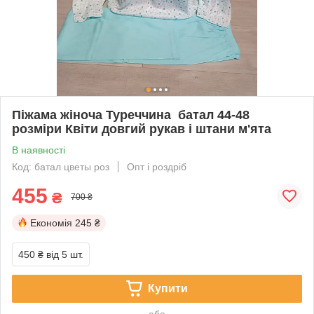
Піжама жіноча Туреччина батал 44-48
розміри Квіти довгий рукав і штани м'ята
В наявності
Код: батал цветы роз
Опт і роздріб
455
₴
700 ₴
Економія
245 ₴
450 ₴
від 5 шт.
Купити
або