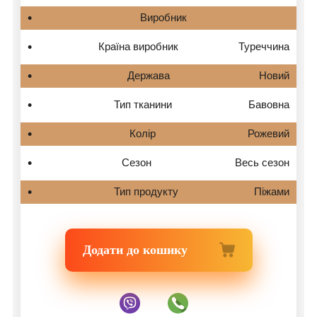
Виробник
Країна виробник
Туреччина
Держава
Новий
Тип тканини
Бавовна
Колір
Рожевий
Сезон
Весь сезон
Тип продукту
Піжами
Додати до кошику