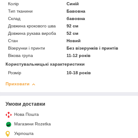
Колір
Синій
Тип тканини
Бавовна
Склад
бавовна
Довжина крокового шва
92 см
Довжина рукава вироба
52 см
Стан
Новий
Візерунки і принти
Без візерунків і принтів
Вікова група
11-12 років
Користувальницькі характеристики
Розмір
10-18 років
Приховати
Умови доставки
Нова Пошта
Магазини Rozetka
Укрпошта