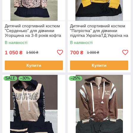
Дитячий спортивний костюм
Дитячий спортивний костюм
"Серденько" для дівчинки
"Патріотка" для дівчинки
Угорщина на 3-8 років кофта
підлітка УкраїнаТД Україна на
та штани рожевий і червоний
5-6 років двійка худі та штани
В наявності
В наявності
1 050
700
₴
₴
1 500 ₴
1 000 ₴
Купити
Купити
SALE
–30%
–25%