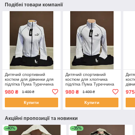
Подібні товари компанії
Дитячий спортивний
Дитячий спортивний
Дитя
костюм для дівчинки для
костюм для хлопчика
кост
підлітка Пума Туреччина
підлітка Пума Туреччина
дівч
на 6-10 років куртка і
на 6-10 років куртка і
двій
980
980
975
₴
₴
1 400 ₴
1 400 ₴
штани білий
штани білий
молн
Купити
Купити
Акційні пропозиції та новинки
–40%
–35%