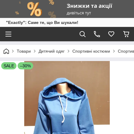
"Exactly": Саме те, що Ви шукали!
Товари
Дитячий одяг
Спортивні костюми
Спортив
SALE
–30%