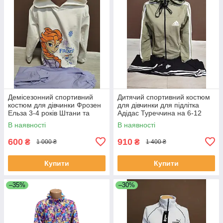
Демісезонний спортивний
Дитячий спортивний костюм
костюм для дівчинки Фрозен
для дівчинки для підлітка
Ельза 3-4 років Штани та
Адідас Туреччина на 6-12
худий білий з бузковим
років куртка і штани хакі
В наявності
В наявності
600
910
₴
₴
1 000 ₴
1 400 ₴
Купити
Купити
–35%
–30%