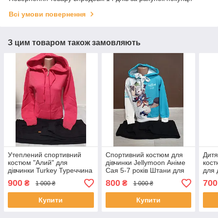
Всі умови повернення
З цим товаром також замовляють
Утеплений спортивний
Спортивний костюм для
Дитя
костюм "Алий" для
дівчинки Jellymoon Аніме
кост
дівчинки Turkey Туреччина
Сая 5-7 років Штани для
для 
12-18 років кофта з
дівчинки Спортивні худі
2-4 
900
800
700
₴
₴
1 000 ₴
1 000 ₴
штанами
для дівчинки
фут
Купити
Купити