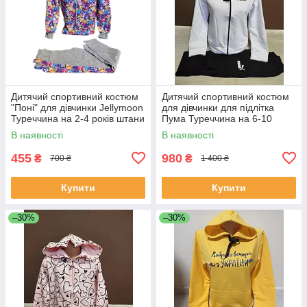
Дитячий спортивний костюм
Дитячий спортивний костюм
"Поні" для дівчинки Jellymoon
для дівчинки для підлітка
Туреччина на 2-4 років штани
Пума Туреччина на 6-10
з кофтою
років куртка і штани білий
В наявності
В наявності
455
980
₴
₴
700 ₴
1 400 ₴
Купити
Купити
–30%
–30%