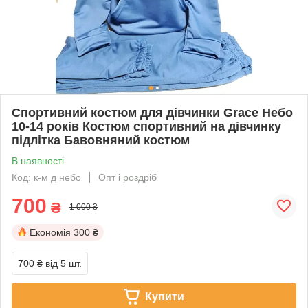
Спортивний костюм для дівчинки Grace Небо
10-14 років Костюм спортивний на дівчинку
підлітка Бавовняний костюм
В наявності
Код: к-м д небо
Опт і роздріб
700
₴
1 000 ₴
Економія
300 ₴
700 ₴
від 5 шт.
Купити