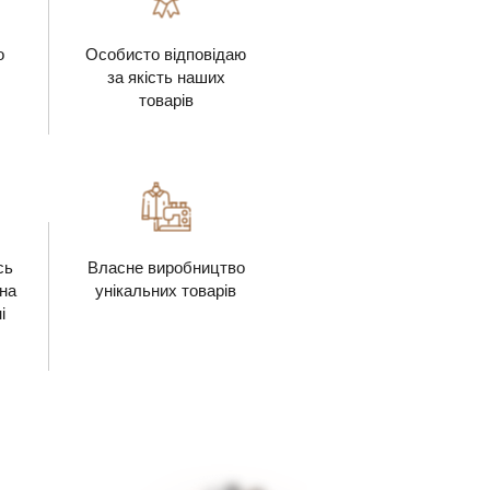
о
Особисто відповідаю
за якість наших
товарів
сь
Власне виробництво
 на
унікальних товарів
і