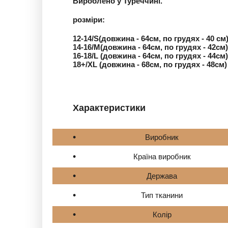
Вироблено у Туреччині.
розміри:
12-14/S(довжина - 64см, по грудях - 40 см
14-16/М(довжина - 64см, по грудях - 42см)
16-18/L (довжина - 64см, по грудях - 44см)
18+/ХL (довжина - 68см, по грудях - 48см)
Характеристики
Виробник
Країна виробник
Держава
Тип тканини
Колір