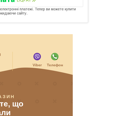
 електронні платежі. Тепер ви можете купити
окидаючи сайту.
и
Viber
Телефон
АЗИН
 те, що
али