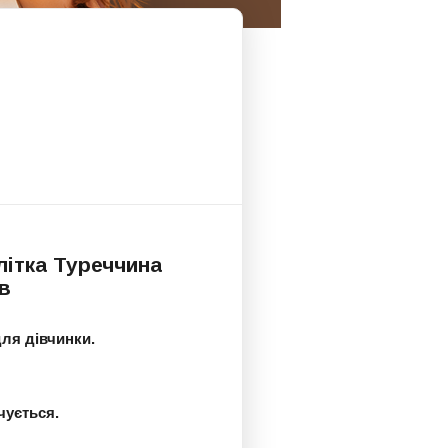
літка Туреччина
ів
ля дівчинки.
чується.