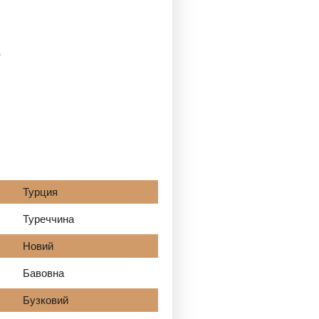
)
Турция
Туреччина
Новий
Бавовна
Бузковий