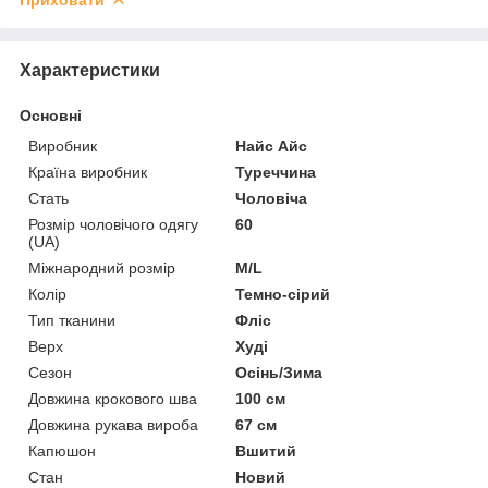
Характеристики
Основні
Виробник
Найс Айс
Країна виробник
Туреччина
Стать
Чоловіча
Розмір чоловічого одягу
60
(UA)
Міжнародний розмір
M/L
Колір
Темно-сірий
Тип тканини
Фліс
Верх
Худі
Сезон
Осінь/Зима
Довжина крокового шва
100 см
Довжина рукава вироба
67 см
Капюшон
Вшитий
Стан
Новий