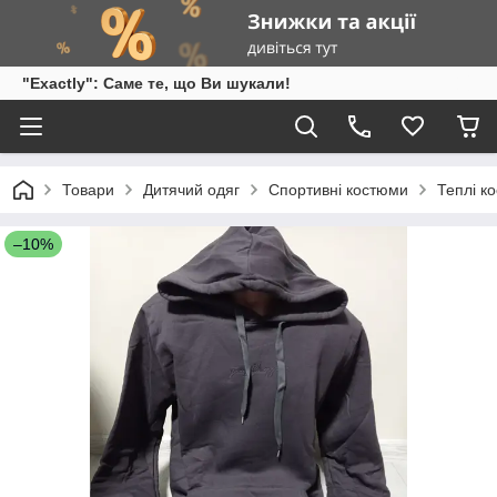
"Exactly": Саме те, що Ви шукали!
Товари
Дитячий одяг
Спортивні костюми
Теплі к
–10%