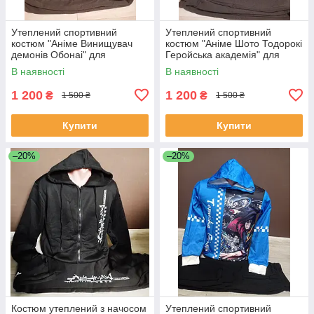
Утеплений спортивний
Утеплений спортивний
костюм "Аніме Винищувач
костюм "Аніме Шото Тодорокі
демонів Обонаі" для
Геройська академія" для
хлопчика підлітка Японія на
підлітка Японія 13-18 років
В наявності
В наявності
13-18 років худі штани
кофта штани чорний зелений
зелений
1 200
1 200
₴
₴
1 500 ₴
1 500 ₴
Купити
Купити
–20%
–20%
Костюм утеплений з начосом
Утеплений спортивний