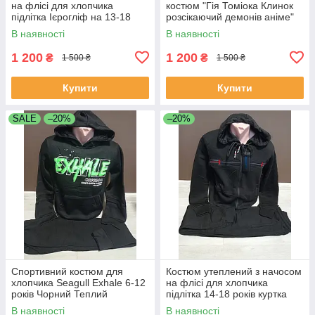
на флісі для хлопчика
костюм "Гія Томіока Клинок
підлітка Ієрогліф на 13-18
розсікаючий демонів аніме"
років куртка штани чорний
для хлопчика підлітка Японія
В наявності
В наявності
на 11-16 років худі штани
1 200
1 200
₴
₴
1 500 ₴
1 500 ₴
Купити
Купити
SALE
–20%
–20%
Спортивний костюм для
Костюм утеплений з начосом
хлопчика Seagull Exhale 6-12
на флісі для хлопчика
років Чорний Теплий
підлітка 14-18 років куртка
спортивний костюм на
штани чорний
В наявності
В наявності