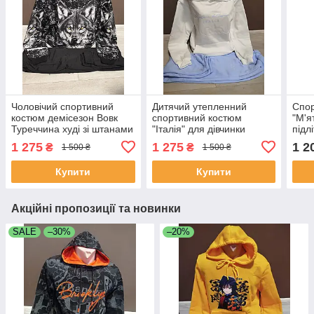
Чоловічий спортивний
Дитячий утепленний
Спо
костюм демісезон Вовк
спортивний костюм
"М'я
Туреччина худі зі штанами
"Італія" для дівчинки
підл
46-52 розміри
підлітка на 13-18 років
на 1
1 275
1 275
1 2
₴
₴
1 500 ₴
1 500 ₴
двійка штани та худі білий
та ш
блакитний
Купити
Купити
Акційні пропозиції та новинки
SALE
–30%
–20%