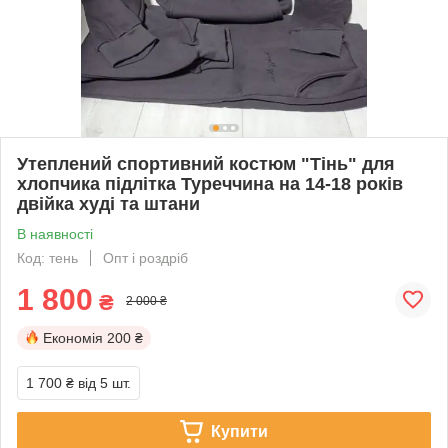
Утеплений спортивний костюм "Тінь" для
хлопчика підлітка Туреччина на 14-18 років
двійка худі та штани
В наявності
Код: тень
Опт і роздріб
1 800
₴
2 000 ₴
Економія
200 ₴
1 700 ₴
від 5 шт.
Купити