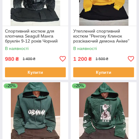
Спортивний костюм для
Утеплений спортивний
хлопчика Seagull Манга
костюм "Ренгоку Клинок
бруклін 9-12 років Чорний
розсікаючий демона Аніме"
Утеплений спортивний
для хлопчика підлітка Японія
В наявності
В наявності
костюм
на 11-16 років худі штани
980
1 200
₴
₴
1 400 ₴
1 500 ₴
Купити
Купити
–20%
–20%