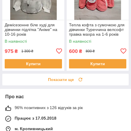
Демісезонне біле худі для
Тепла кофта з сумочкою для
дівчинки підлітка "Аніме" на
дівчинки Туреччина велсофт
10-16 років
травка махра на 1-6 років
корал
В наявності
В наявності
975
600
₴
₴
1 300 ₴
800 ₴
Купити
Купити
Показати ще
Про нас
96% позитивних з 126 відгуків за рік
Працює з 17.05.2018
м. Кропивницький