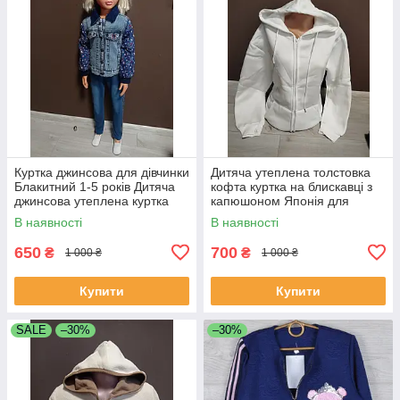
Куртка джинсова для дівчинки
Дитяча утеплена толстовка
Блакитний 1-5 років Дитяча
кофта куртка на блискавці з
джинсова утеплена куртка
капюшоном Японія для
Куртка-кофта для дівчинки
дівчинки підлітка 13-18 років
В наявності
В наявності
біла
650
700
₴
₴
1 000 ₴
1 000 ₴
Купити
Купити
SALE
–30%
–30%