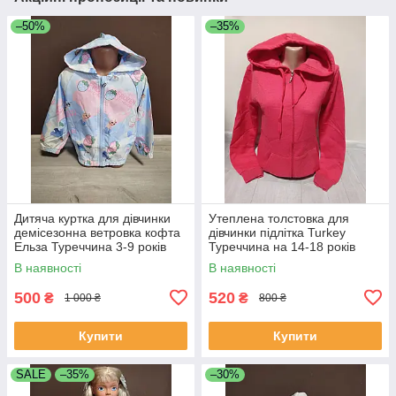
–50%
–35%
Дитяча куртка для дівчинки
Утеплена толстовка для
демісезонна ветровка кофта
дівчинки підлітка Turkey
Ельза Туреччина 3-9 років
Туреччина на 14-18 років
В наявності
В наявності
500
520
₴
₴
1 000 ₴
800 ₴
Купити
Купити
SALE
–35%
–30%