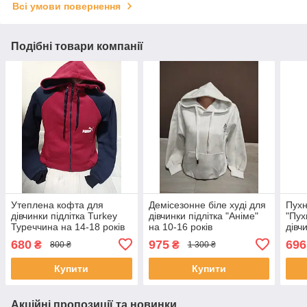
Всі умови повернення
Подібні товари компанії
Утеплена кофта для
Демісезонне біле худі для
Пухн
дівчинки підлітка Turkey
дівчинки підлітка "Аніме"
"Пух
Туреччина на 14-18 років
на 10-16 років
дівч
бордо
Туре
680
975
696
₴
₴
800 ₴
1 300 ₴
Купити
Купити
Акційні пропозиції та новинки