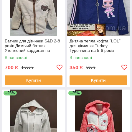
Батник для дівчинки S&D 2-8
Дитяча тепла кофта "LOL"
років Дитячий батник
для дівчинки Turkey
Утеплений кардиган на
Туреччина на 5-6 років
блискавці Батник з
В наявності
В наявності
капюшоном для дівчинки
700
350
₴
₴
1 000 ₴
500 ₴
Купити
Купити
–25%
–25%