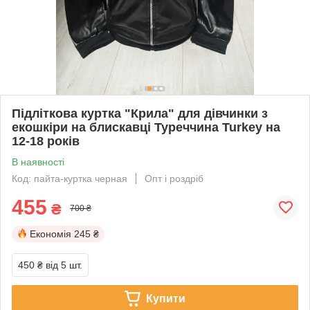
Підліткова куртка "Крила" для дівчинки з
екошкіри на блискавці Туреччина Turkey на
12-18 років
В наявності
Код: пайта-куртка черная
Опт і роздріб
455
₴
700 ₴
Економія
245 ₴
450 ₴
від 5 шт.
Купити