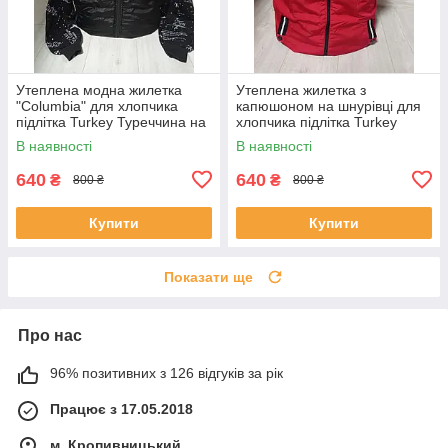
Утеплена модна жилетка
Утеплена жилетка з
"Columbia" для хлопчика
капюшоном на шнурівці для
підлітка Turkey Туреччина на
хлопчика підлітка Turkey
16-18 років
Туреччина на 14-18 років
В наявності
В наявності
640
640
₴
₴
800 ₴
800 ₴
Купити
Купити
Показати ще
Про нас
96% позитивних з 126 відгуків за рік
Працює з 17.05.2018
м. Кропивницький