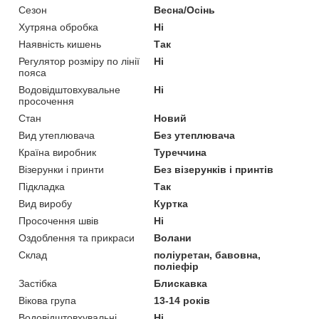
Сезон
Весна/Осінь
Хутряна обробка
Ні
Наявність кишень
Так
Регулятор розміру по лінії
Ні
пояса
Водовідштовхувальне
Ні
просочення
Стан
Новий
Вид утеплювача
Без утеплювача
Країна виробник
Туреччина
Візерунки і принти
Без візерунків і принтів
Підкладка
Так
Вид виробу
Куртка
Просочення швів
Ні
Оздоблення та прикраси
Волани
Склад
поліуретан, бавовна,
поліефір
Застібка
Блискавка
Вікова група
13-14 років
Водовідштовхувальні
Ні