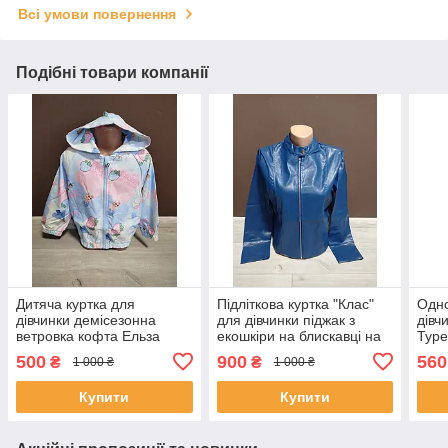
Всі умови повернення
Подібні товари компанії
Дитяча куртка для
Підліткова куртка "Клас"
Одно
дівчинки демісезонна
для дівчинки піджак з
дівч
ветровка кофта Ельза
екошкіри на блискавці на
Туре
Туреччина 3-9 років
13-18 років чорна синя
500
900
560
₴
₴
1 000 ₴
1 000 ₴
зелена блакитна
Купити
Купити