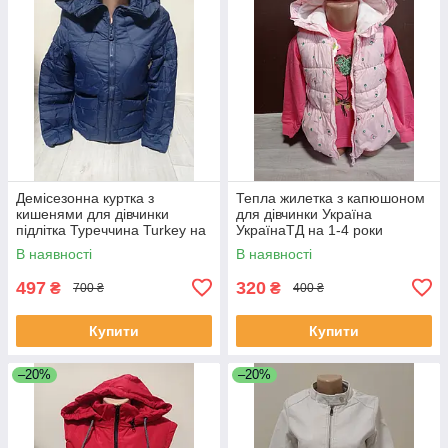
Демісезонна куртка з
Тепла жилетка з капюшоном
кишенями для дівчинки
для дівчинки Україна
підлітка Туреччина Turkey на
УкраїнаТД на 1-4 роки
8-18 років
В наявності
В наявності
497
320
₴
₴
700 ₴
400 ₴
Купити
Купити
–20%
–20%