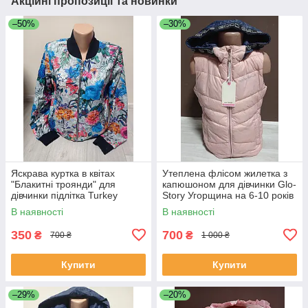
Акційні пропозиції та новинки
–50%
–30%
Яскрава куртка в квітах
Утеплена флісом жилетка з
"Блакитні троянди" для
капюшоном для дівчинки Glo-
дівчинки підлітка Turkey
Story Угорщина на 6-10 років
Туреччина на 12-18 років
пудра та червона
В наявності
В наявності
350
700
₴
₴
700 ₴
1 000 ₴
Купити
Купити
–29%
–20%