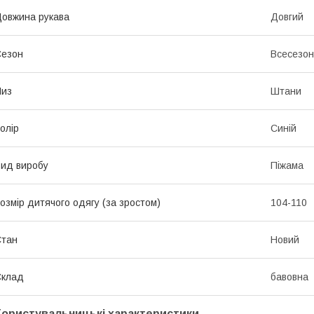
овжина рукава
Довгий
Сезон
Всесезо
Низ
Штани
олір
Синій
ид виробу
Піжама
озмір дитячого одягу (за зростом)
104-110
Стан
Новий
Склад
бавовна
Користувальницькі характеристики