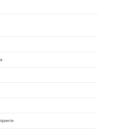
на
 принти