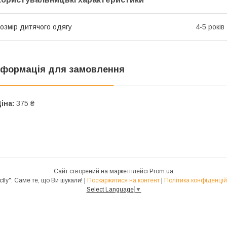
озмір дитячого одягу
4-5 років
нформація для замовлення
іна:
375 ₴
Сайт створений на маркетплейсі
Prom.ua
"Exactly": Саме те, що Ви шукали! |
Поскаржитися на контент
|
Політика конфіденцій
Select Language
▼