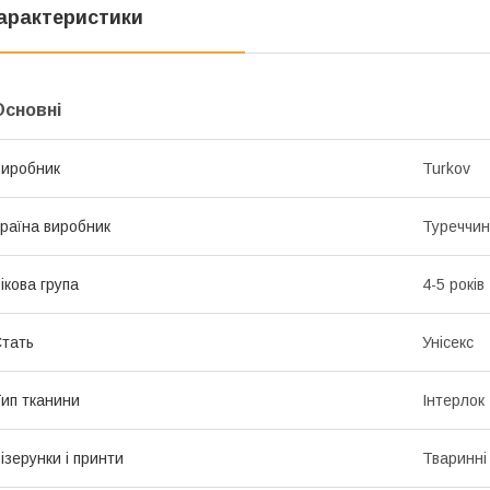
арактеристики
Основні
иробник
Turkov
раїна виробник
Туреччи
ікова група
4-5 років
тать
Унісекс
ип тканини
Інтерлок
ізерунки і принти
Тваринні