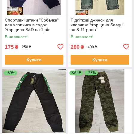
Спортивні штани "Собачка"
Підліткові джинси для
для хлопчика в садок
хлопчика Угорщина Seagull
Угорщина S&D на 1 рік
на 8-11 років
В наявності
В наявності
175
280
₴
₴
250 ₴
400 ₴
Купити
Купити
–30%
SALE
–25%