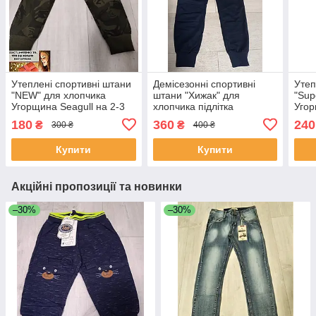
Утеплені спортивні штани
Демісезонні спортивні
Утеп
"NEW" для хлопчика
штани "Хижак" для
"Sup
Угорщина Seagull на 2-3
хлопчика підлітка
Угор
роки
Угорщина Seagull на 7-14
роки
180
360
240
₴
₴
300 ₴
400 ₴
років чорні сині сірі
Купити
Купити
Акційні пропозиції та новинки
–30%
–30%