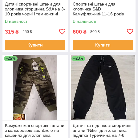
Дитячі спортивні штани для
Спортивні штани для
хлопчика Угорщина S&A на 3-
хлопчика S&D
10 років чорні і темно-сині
Камуфляжний11-16 років
В наявності
В наявності
315
600
₴
₴
450 ₴
800 ₴
Купити
Купити
–25%
–20%
Камуфляжні спортивні штани
Дитячі та підліткові спортивні
з кольоровою застібкою на
штани "Nike" для хлопчика
кишенях для хлопчика
підлітка Туреччина на 7-8