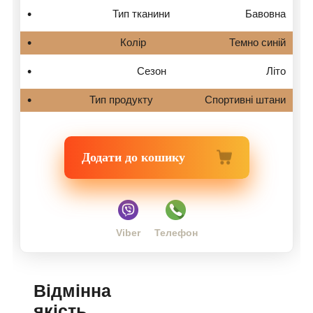
Тип тканини
Бавовна
Колір
Темно синій
Сезон
Літо
Тип продукту
Спортивні штани
Додати до кошику
Viber
Телефон
Відмінна
якість