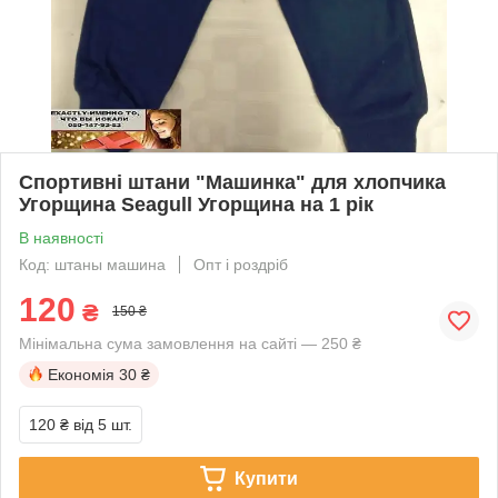
Спортивні штани "Машинка" для хлопчика
Угорщина Seagull Угорщина на 1 рік
В наявності
Код: штаны машина
Опт і роздріб
120
₴
150 ₴
Мінімальна сума замовлення на сайті — 250 ₴
Економія
30 ₴
120 ₴
від 5 шт.
Купити