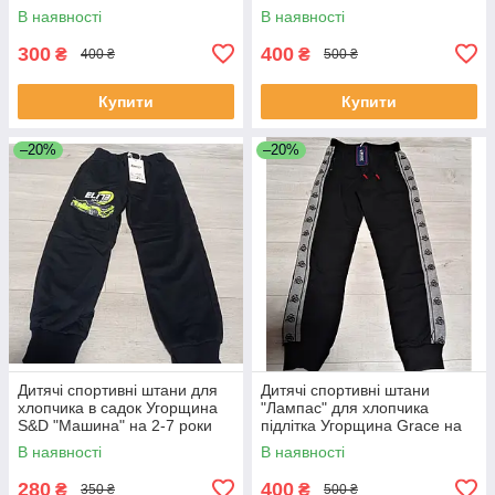
Угорщина Seagull на 2-3 роки
років
В наявності
В наявності
300
400
₴
₴
400 ₴
500 ₴
Купити
Купити
–20%
–20%
Дитячі спортивні штани для
Дитячі спортивні штани
хлопчика в садок Угорщина
"Лампас" для хлопчика
S&D "Машина" на 2-7 роки
підлітка Угорщина Grace на
темно-сині
6-7 років
В наявності
В наявності
280
400
₴
₴
350 ₴
500 ₴