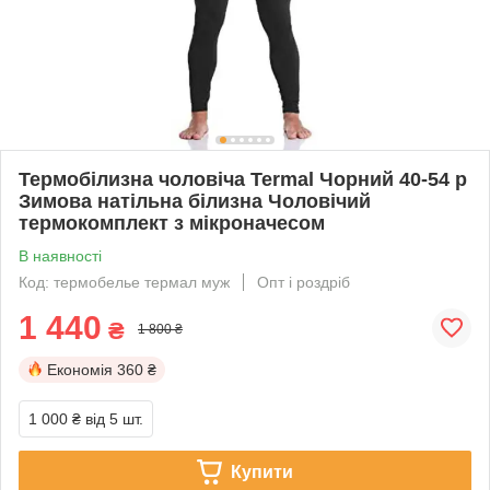
Термобілизна чоловіча Termal Чорний 40-54 р
Зимова натільна білизна Чоловічий
термокомплект з мікроначесом
В наявності
Код: термобелье термал муж
Опт і роздріб
1 440
₴
1 800 ₴
Економія
360 ₴
1 000 ₴
від 5 шт.
Купити