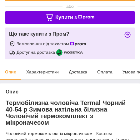
або
Купити з
Що таке купити з Пром?
Замовлення під захистом
Доступна доставка
Опис
Характеристики
Доставка
Оплата
Умови п
Опис
Термобілизна чоловіча Termal Чорний
40-54 р Зимова натільна білизна
Чоловічий термокомплект з
мікроначесом
Чоловічий термокомплект із мікроначесом. Костюм
виконаний зі спеціального турецького термоволокна. Термо