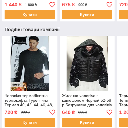
Чоловічий термокомплект
50, 
1 440
675
720
₴
₴
1 800 ₴
900 ₴
з мікроначесом
Купити
Купити
Подібні товари компанії
Чоловіча термобілизна
Жилетка чоловіча з
Терм
термокофта Туреччина
капюшоном Чорний 52-58
Term
Термал 40, 42, 44, 46, 48,
р Безрукавка для чоловіків
Терм
50, 52, 54 чорне
Болоньєва жилетка
повс
720
640
1 2
₴
₴
900 ₴
800 ₴
чоловіча Жилет утеплений
Жіно
Купити
Купити