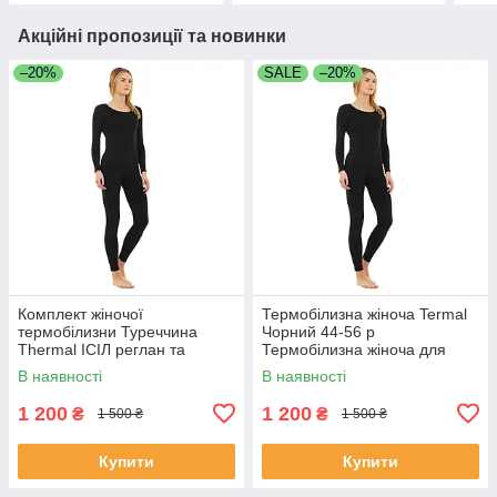
Акційні пропозиції та новинки
–20%
SALE
–20%
Комплект жіночої
Термобілизна жіноча Termal
термобілизни Туреччина
Чорний 44-56 р
Thermal ІСІЛ реглан та
Термобілизна жіноча для
лосини 48-54 чорний
повсякденного носіння
В наявності
В наявності
Жіноча термобілизна
1 200
1 200
₴
₴
1 500 ₴
1 500 ₴
Купити
Купити