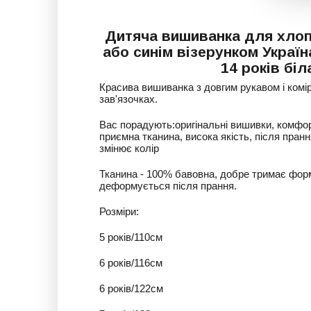
Дитяча вишиванка для хлоп
або синім візерунком Україн
14 років біл
Красива вишиванка з довгим рукавом і комі
зав'язочках.
Вас порадують:оригінальні вишивки, комфор
приємна тканина, висока якість, після пран
змінює колір
Тканина - 100% бавовна, добре тримає фор
деформується після прання.
Розміри:
5 років/110см
6 років/116см
6 років/122см