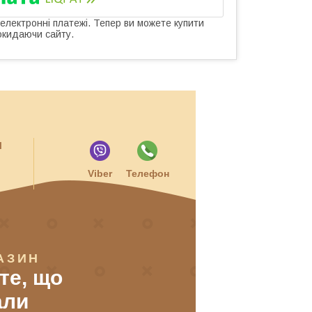
 електронні платежі. Тепер ви можете купити
окидаючи сайту.
и
Viber
Телефон
АЗИН
 те, що
али