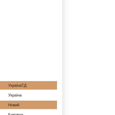
УкраїнаТД
Україна
Новий
Бавовна