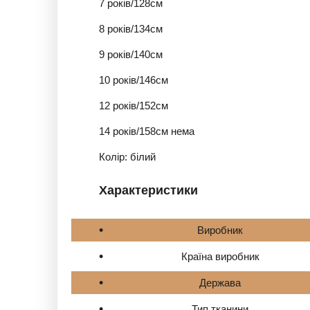
7 років/128см
8 років/134см
9 років/140см
10 років/146см
12 років/152см
14 років/158см нема
Колір: білий
Характеристики
Виробник
Країна виробник
Держава
Тип тканини