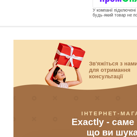
У компанії підключені
будь-який товар не п
Зв'яжіться з нам
для отримання
консультації
ІНТЕРНЕТ-МАГ
Exactly - саме
що ви шук