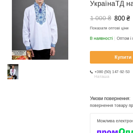
УкраїнаТД на
800 ₴
1 000 ₴
Показати оптові ціни
В наявності
Оптом і 
Купити
+380 (50) 147-92-53
Наташа
повернення товару п