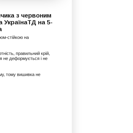
чика з червоним
а УкраїнаТД на 5-
а
ром-стійкою на
тність, правильний крій,
ня не деформується і не
му, тому вишивка не