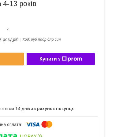
 4-13 років
в роздріб
Код:
руб подр длр син
Купити з
ротягом 14 днів
за рахунок покупця