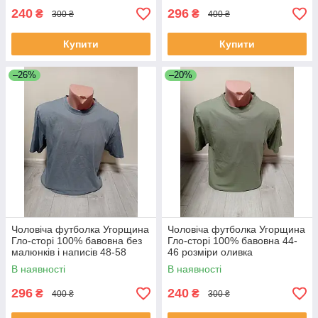
240
296
₴
₴
300 ₴
400 ₴
Купити
Купити
–26%
–20%
Чоловіча футболка Угорщина
Чоловіча футболка Угорщина
Гло-сторі 100% бавовна без
Гло-сторі 100% бавовна 44-
малюнків і написів 48-58
46 розміри оливка
розміри хакі, сірий
В наявності
В наявності
296
240
₴
₴
400 ₴
300 ₴