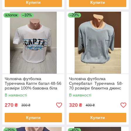
Купити
Купити
хлопок
–10%
–20%
Чоловіча футболка
Чоловіча футболка
Туреччина Каптн батал 48-56
Супербатал Туреччина 58-
розміри 100% бавовна біла
70 розміри блакитна джинс
біла
В наявності
В наявності
270
320
₴
₴
300 ₴
400 ₴
Купити
Купити
–25%
–45%