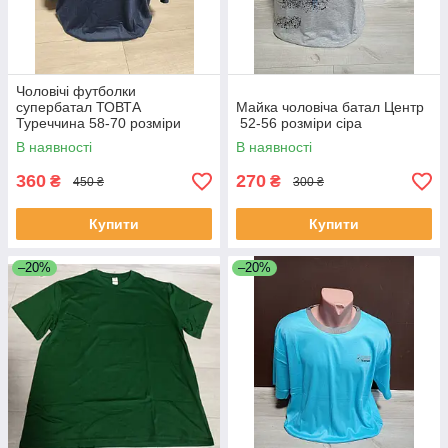
Чоловічі футболки
супербатал ТОВТА
Майка чоловіча батал Центр
Туреччина 58-70 розміри
52-56 розміри сіра
синя чорна
В наявності
В наявності
360
270
₴
₴
450 ₴
300 ₴
Купити
Купити
–20%
–20%