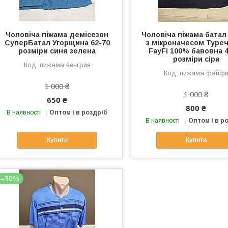
Чоловіча піжама демісезон
Чоловіча піжама батал
СуперБатал Угорщина 62-70
з мікроначесом Туре
розміри синя зелена
FayFi 100% бавовна 4
розміри сіра
пижама венгрия
пижама файф
1 000 ₴
1 000 ₴
650 ₴
800 ₴
В наявності
Оптом і в роздріб
В наявності
Оптом і в р
Купити
Купити
–30%