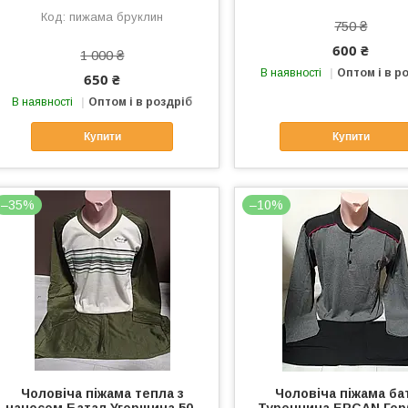
пижама бруклин
750 ₴
600 ₴
1 000 ₴
В наявності
Оптом і в р
650 ₴
В наявності
Оптом і в роздріб
Купити
Купити
–35%
–10%
Чоловіча піжама тепла з
Чоловіча піжама ба