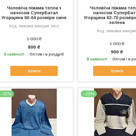
Чоловіча піжама тепла з
Чоловіча піжама теп
начосом СуперБатал
начосом СуперБат
Угорщина 60-64 розміри синя
Угорщина 62-70 розміри
зелена
пижама венгрия тепл
пижама венгри
1 000 ₴
1 000 ₴
800 ₴
900 ₴
В наявності
Оптом і в роздріб
В наявності
Оптом і в р
Купити
Купити
–35%
–20%