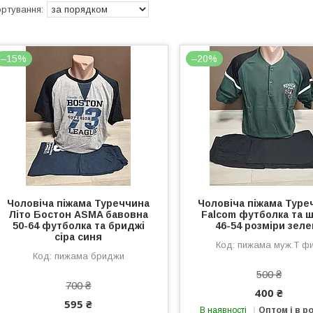
–15%
–20%
Чоловіча піжама Туреччина
Чоловіча піжама Туре
Літо Бостон ASMA бавовна
Falcom футболка та 
50-64 футболка та бриджі
46-54 розміри зеле
сіра синя
пижама муж.Т ф
пижама бриджи
500 ₴
700 ₴
400 ₴
595 ₴
В наявності
Оптом і в р