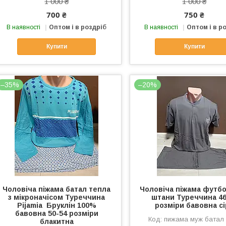
1 000 ₴
1 000 ₴
700 ₴
750 ₴
В наявності
Оптом і в роздріб
В наявності
Оптом і в р
Купити
Купити
–35%
–20%
Чоловіча піжама батал тепла
Чоловіча піжама футбо
з мікроначісом Туреччина
штани Туреччина 46
Pijamia Бруклін 100%
розміри бавовна сі
бавовна 50-54 розміри
пижама муж батал
блакитна