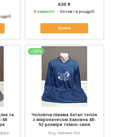
630 ₴
В наявності
Оптом і в роздріб
оздріб
Купити
–10%
лка та
Чоловіча піжама батал тепла
-48
з мікроначесом бавовна 48-
ра
52 розміри темно-синя
 фиш
пижама бук