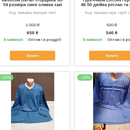
начосом Батал Угорщина 50-
Туреччина ERCAN Герб
54 розміри синя оливка хакі
48-50 двійка реглан та
пижама венгрия тепл
пижама муж. герб 
1 000 ₴
600 ₴
650 ₴
540 ₴
В наявності
Оптом і в роздріб
В наявності
Оптом і в р
Купити
Купити
–20%
–10%