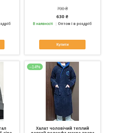
700 ₴
630 ₴
оздріб
В наявності
Оптом і в роздріб
Купити
–14%
тал
Халат чоловічий теплий