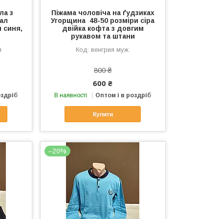
ла з
Піжама чоловіча на ґудзиках
ал
Угорщина 48-50 розміри сіра
 синя,
двійка кофта з довгим
рукавом та штани
я
венгрия муж.
800 ₴
600 ₴
оздріб
В наявності
Оптом і в роздріб
Купити
–20%