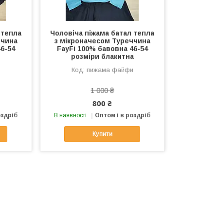
 тепла
Чоловіча піжама батал тепла
ччина
з мікроначесом Туреччина
6-54
FayFi 100% бавовна 46-54
розміри блакитна
и
пижама файфи
1 000 ₴
800 ₴
оздріб
В наявності
Оптом і в роздріб
Купити