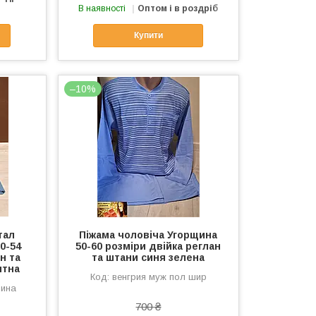
В наявності
Оптом і в роздріб
Купити
–10%
тал
Піжама чоловіча Угорщина
0-54
50-60 розміри двійка реглан
н та
та штани синя зелена
итна
венгрия муж пол шир
мина
700 ₴