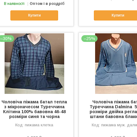
В наявності
Оптом і в роздріб
Купити
Купити
–30%
–25%
Чоловіча піжама батал тепла
Чоловіча піжама ба
з мікроначесом Туреччина
Туреччина Dalmina 5
Клітина 100% бавовна 46-48
розміри двійка регла
розміри синя та чорна
штани бавовна блак
пижама клетка
пижама муж. дал