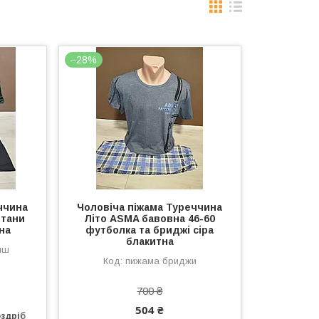
–28%
ччина
Чоловіча піжама Туреччина
штани
Літо ASMA бавовна 46-60
на
футболка та бриджі сіра
блакитна
иш
пижама бриджи
700 ₴
504 ₴
оздріб