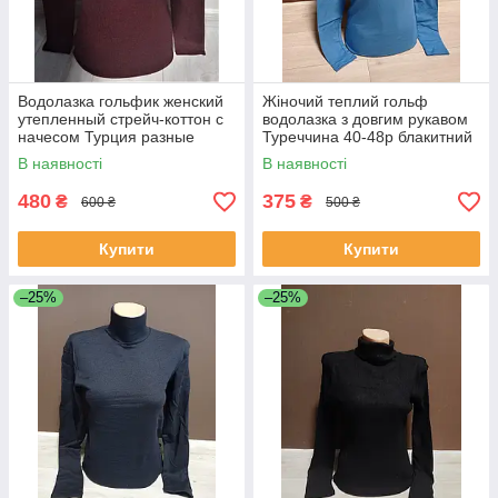
Водолазка гольфик женский
Жіночий теплий гольф
утепленный стрейч-коттон с
водолазка з довгим рукавом
начесом Турция разные
Туреччина 40-48р блакитний
цвета
Вишня Кава Білий
В наявності
В наявності
480
375
₴
₴
600 ₴
500 ₴
Купити
Купити
–25%
–25%