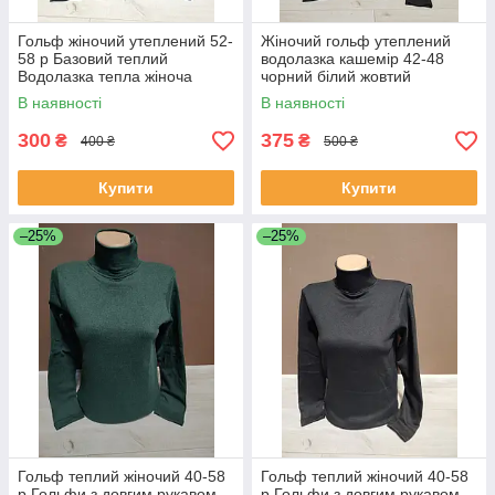
Гольф жіночий утеплений 52-
Жіночий гольф утеплений
58 р Базовий теплий
водолазка кашемір 42-48
Водолазка тепла жіноча
чорний білий жовтий
чорна синя хакі
блакитний
В наявності
В наявності
300
375
₴
₴
400 ₴
500 ₴
Купити
Купити
–25%
–25%
Гольф теплий жіночий 40-58
Гольф теплий жіночий 40-58
р Гольфи з довгим рукавом
р Гольфи з довгим рукавом