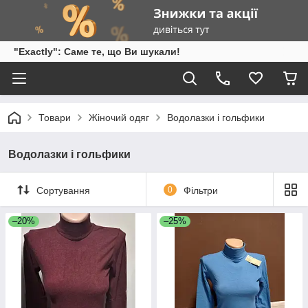
"Exactly": Саме те, що Ви шукали!
Товари
Жіночий одяг
Водолазки і гольфики
Водолазки і гольфики
Сортування
0
Фільтри
–20%
–25%