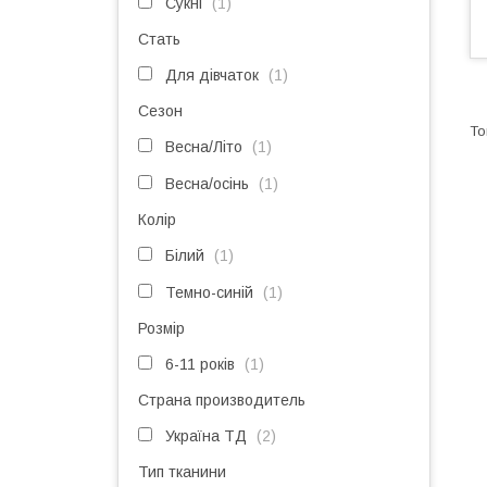
Сукні
1
Стать
Для дівчаток
1
Сезон
Весна/Літо
1
Весна/осінь
1
Колір
Білий
1
Темно-синій
1
Розмір
6-11 років
1
Страна производитель
Україна ТД
2
Тип тканини