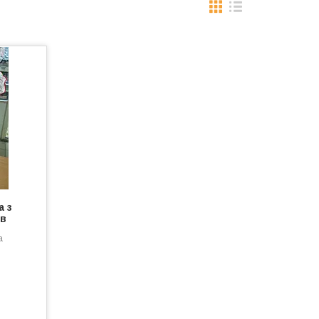
а з
ів
а