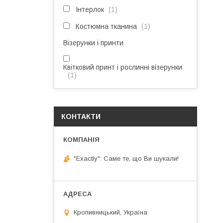
Інтерлок
1
Костюмна тканина
1
Візерунки і принти
Квітковий принт і рослинні візерунки
1
КОНТАКТИ
"Exactly": Саме те, що Ви шукали!
Кропивницький, Україна