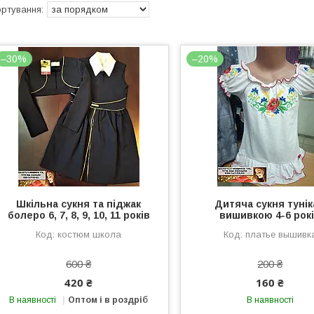
–30%
–20%
Шкільна сукня та піджак
Дитяча сукня тунік
болеро 6, 7, 8, 9, 10, 11 років
вишивкою 4-6 рок
костюм школа
платье вышивк
600 ₴
200 ₴
420 ₴
160 ₴
В наявності
Оптом і в роздріб
В наявності